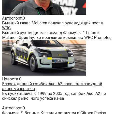
Автоспорт
0
Бывший глава McLaren получил руководящий пост в
WRC
Бывший руководитель команд Формулы 1 Lotus и
McLaren Эрик Булье возглавил компанию WRC Promoter,
Новости
0
Возрожденный хэтчбек Audi A2 похвастал завидной
экономичностью
Выпускавшийся с 1999 по 2005 год хэтчбек Audi A2 не
снискал рыночного успеха из-за
Автоспорт
0
Формула Е: Вернь и Кэссиди останутся в Citroen Racing