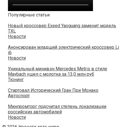
Популярные статьи
Новый кроссовер Exeed Yaoguang заменит модель
TXL
Новости
Анонсирован младший электрический кроссовер Li
i6
Новости
Уникальный минивэн Mercedes Metris в стиле
Maybach ушел с молотка за 13,0 млн руб
Тюнинг
Стартовал Исторический Гран При Монако
Автоспорт
Минпромторг подсчитал степень локализации
российских автомобилей
Новости
© 2026 Новости авто мира