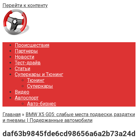
Перейти к контенту
Происшествия
Партнеры
Новости
Тест-драйв
Статьи
Суперкары и Тюнинг
Тюнинг
Суперкары
Видео
Автоспорт
Авто-бизнес
Главная
»
BMW X5 G05: слабые места подвески, раздатки
и пневмы | Подержанные автомобили
daf63b9845fde6cd98656a6a2b73a24d