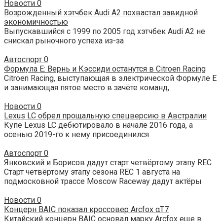
Новости
0
Возрожденный хэтчбек Audi A2 похвастал завидной
экономичностью
Выпускавшийся с 1999 по 2005 год хэтчбек Audi A2 не
снискал рыночного успеха из-за
Автоспорт
0
Формула Е: Вернь и Кэссиди останутся в Citroen Racing
Citroen Racing, выступающая в электрической Формуле Е
и занимающая пятое место в зачёте команд,
Новости
0
Lexus LC обрел прощальную спецверсию в Австралии
Купе Lexus LC дебютировало в начале 2016 года, а
осенью 2019-го к нему присоединился
Автоспорт
0
Янковский и Борисов дадут старт четвёртому этапу REC
Старт четвёртому этапу сезона REC 1 августа на
подмосковной трассе Moscow Raceway дадут актёры
Новости
0
Концерн BAIC показал кроссовер Arcfox αT7
Китайский концерн BAIC основал марку Arcfox еще в