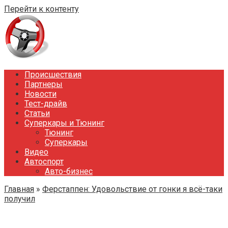
Перейти к контенту
Происшествия
Партнеры
Новости
Тест-драйв
Статьи
Суперкары и Тюнинг
Тюнинг
Суперкары
Видео
Автоспорт
Авто-бизнес
Главная
»
Ферстаппен: Удовольствие от гонки я всё-таки
получил