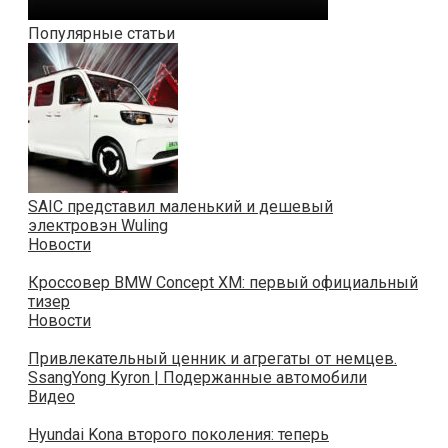
Популярные статьи
SAIC представил маленький и дешевый
электровэн Wuling
Новости
Кроссовер BMW Concept XM: первый официальный
тизер
Новости
Привлекательный ценник и агрегаты от немцев.
SsangYong Kyron | Подержанные автомобили
Видео
Hyundai Kona второго поколения: теперь