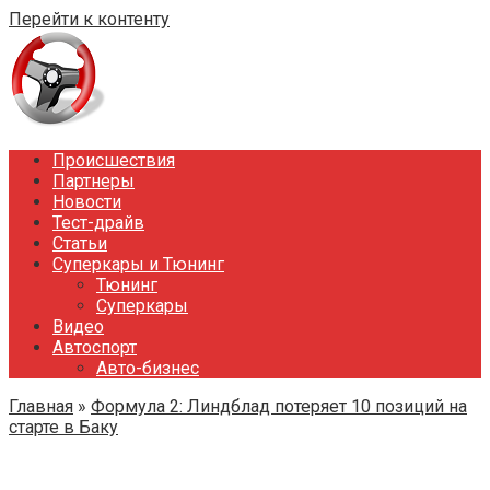
Перейти к контенту
Происшествия
Партнеры
Новости
Тест-драйв
Статьи
Суперкары и Тюнинг
Тюнинг
Суперкары
Видео
Автоспорт
Авто-бизнес
Главная
»
Формула 2: Линдблад потеряет 10 позиций на
старте в Баку