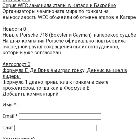
Серия WEC заменила этапы в Катаре и Бахрейне
Организаторы чемпионата мира по гонкам на
выносливость WEC объявили об отмене этапов в Катаре
Новости
0
Новые Porsche 718 (Boxster и Cayman): наперекор судьбе
На днях компания Porsche официально подтвердила
очередной раунд сокращения своих сотрудников,
который уже согласован
Автоспорт
0
Формула E: Де Вриз выиграл гонку, Деннис вышел в
лидеры
Формула 1 давно привыкла к гонкам в свете
прожекторов, тогда как в Формуле E
Добавить комментарий
Имя
*
Email
*
Сайт