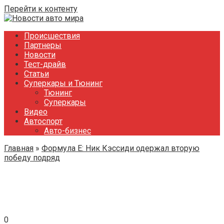
Перейти к контенту
Происшествия
Партнеры
Новости
Тест-драйв
Статьи
Суперкары и Тюнинг
Тюнинг
Суперкары
Видео
Автоспорт
Авто-бизнес
Главная
»
Формула E: Ник Кэссиди одержал вторую
победу подряд
0