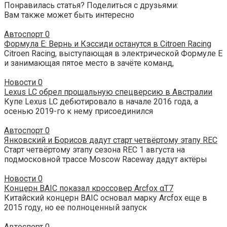
Понравилась статья? Поделиться с друзьями:
Вам также может быть интересно
Автоспорт
0
Формула Е: Вернь и Кэссиди останутся в Citroen Racing
Citroen Racing, выступающая в электрической Формуле Е
и занимающая пятое место в зачёте команд,
Новости
0
Lexus LC обрел прощальную спецверсию в Австралии
Купе Lexus LC дебютировало в начале 2016 года, а
осенью 2019-го к нему присоединился
Автоспорт
0
Янковский и Борисов дадут старт четвёртому этапу REC
Старт четвёртому этапу сезона REC 1 августа на
подмосковной трассе Moscow Raceway дадут актёры
Новости
0
Концерн BAIC показал кроссовер Arcfox αT7
Китайский концерн BAIC основал марку Arcfox еще в
2015 году, но ее полноценный запуск
Автоспорт
0