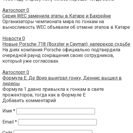
Автоспорт
0
Серия WEC заменила этапы в Катаре и Бахрейне
Организаторы чемпионата мира по гонкам на
выносливость WEC объявили об отмене этапов в Катаре
Новости
0
Новые Porsche 718 (Boxster и Cayman): наперекор судьбе
На днях компания Porsche официально подтвердила
очередной раунд сокращения своих сотрудников,
который уже согласован
Автоспорт
0
Формула E: Де Вриз выиграл гонку, Деннис вышел в
лидеры
Формула 1 давно привыкла к гонкам в свете
прожекторов, тогда как в Формуле E
Добавить комментарий
Имя
*
Email
*
Сайт