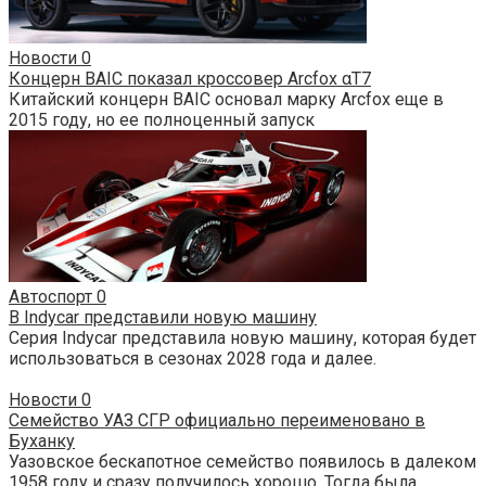
Новости
0
Концерн BAIC показал кроссовер Arcfox αT7
Китайский концерн BAIC основал марку Arcfox еще в
2015 году, но ее полноценный запуск
Автоспорт
0
В Indycar представили новую машину
Серия Indycar представила новую машину, которая будет
использоваться в сезонах 2028 года и далее.
Новости
0
Семейство УАЗ СГР официально переименовано в
Буханку
Уазовское бескапотное семейство появилось в далеком
1958 году и сразу получилось хорошо. Тогда была