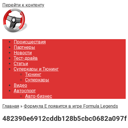
Перейти к контенту
Происшествия
Партнеры
Новости
Тест-драйв
Статьи
Суперкары и Тюнинг
Тюнинг
Суперкары
Видео
Автоспорт
Авто-бизнес
Главная
»
Формула Е появится в игре Formula Legends
482390e6912cddb128b5cbc0682a097f