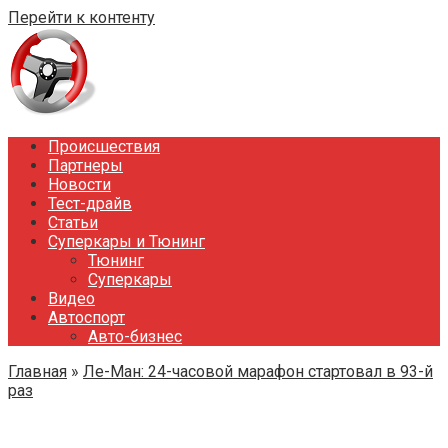
Перейти к контенту
Происшествия
Партнеры
Новости
Тест-драйв
Статьи
Суперкары и Тюнинг
Тюнинг
Суперкары
Видео
Автоспорт
Авто-бизнес
Главная
»
Ле-Ман: 24-часовой марафон стартовал в 93-й
раз