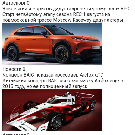
Автоспорт
0
Янковский и Борисов дадут старт четвёртому этапу REC
Старт четвёртому этапу сезона REC 1 августа на
подмосковной трассе Moscow Raceway дадут актёры
Новости
0
Концерн BAIC показал кроссовер Arcfox αT7
Китайский концерн BAIC основал марку Arcfox еще в
2015 году, но ее полноценный запуск