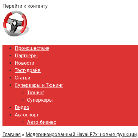
Перейти к контенту
Происшествия
Партнеры
Новости
Тест-драйв
Статьи
Суперкары и Тюнинг
Тюнинг
Суперкары
Видео
Автоспорт
Авто-бизнес
Главная
»
Модернизированный Haval F7x: новые функции,