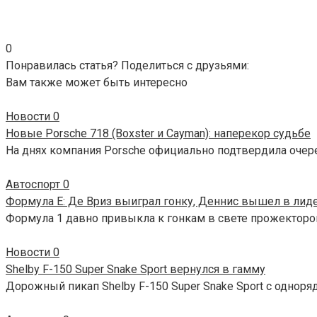
0
Понравилась статья? Поделиться с друзьями:
Вам также может быть интересно
Новости
0
Новые Porsche 718 (Boxster и Cayman): наперекор судьбе
На днях компания Porsche официально подтвердила очер
Автоспорт
0
Формула E: Де Вриз выиграл гонку, Деннис вышел в лид
Формула 1 давно привыкла к гонкам в свете прожекторов
Новости
0
Shelby F-150 Super Snake Sport вернулся в гамму
Дорожный пикап Shelby F-150 Super Snake Sport с одноря