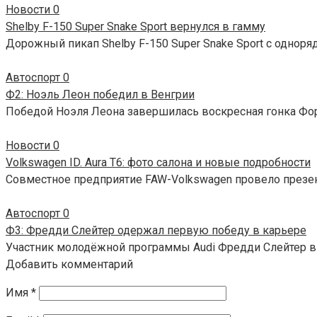
Новости
0
Shelby F-150 Super Snake Sport вернулся в гамму
Дорожный пикап Shelby F-150 Super Snake Sport с одноря
Автоспорт
0
Ф2: Ноэль Леон победил в Венгрии
Победой Ноэля Леона завершилась воскресная гонка Фор
Новости
0
Volkswagen ID. Aura T6: фото салона и новые подробности
Совместное предприятие FAW-Volkswagen провело презент
Автоспорт
0
Ф3: Фредди Слейтер одержал первую победу в карьере
Участник молодёжной программы Audi Фредди Слейтер в
Добавить комментарий
Имя
*