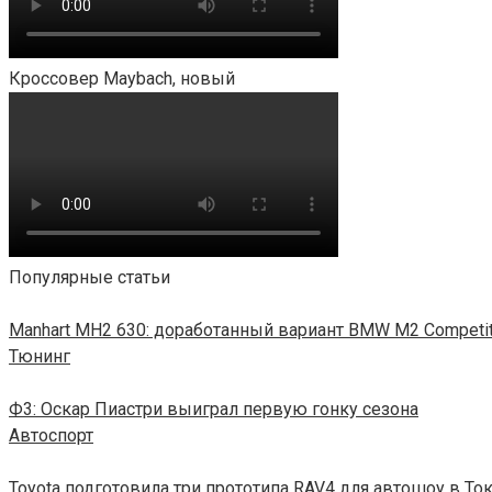
Кроссовер Maybach, новый
Популярные статьи
Manhart MH2 630: доработанный вариант BMW M2 Competi
Тюнинг
Ф3: Оскар Пиастри выиграл первую гонку сезона
Автоспорт
Toyota подготовила три прототипа RAV4 для автошоу в То