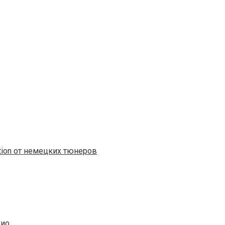
tion от немецких тюнеров
кио