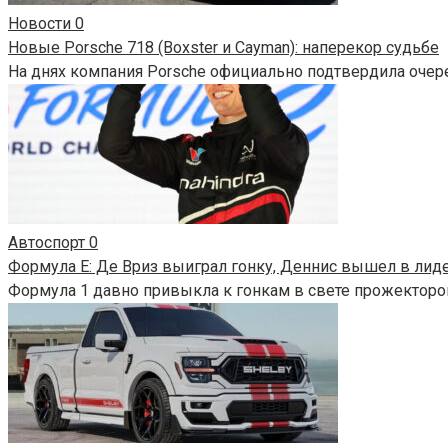
Новости
0
Новые Porsche 718 (Boxster и Cayman): наперекор судьбе
На днях компания Porsche официально подтвердила очер
Автоспорт
0
Формула E: Де Вриз выиграл гонку, Деннис вышел в лид
Формула 1 давно привыкла к гонкам в свете прожекторов