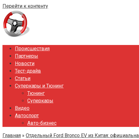
Перейти к контенту
Происшествия
Партнеры
Новости
Тест-драйв
Статьи
Суперкары и Тюнинг
Тюнинг
Суперкары
Видео
Автоспорт
Авто-бизнес
Главная
»
Отдельный Ford Bronco EV из Китая: официальн