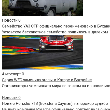
Новости
0
Семейство УАЗ СГР официально переименовано в Бухан
Уазовское бескапотное семейство появилось в далеком 1
Автоспорт
0
Серия WEC заменила этапы в Катаре и Бахрейне
Организаторы чемпионата мира по гонкам на выносливос
Новости
0
Новые Porsche 718 (Boxster и Cayman): наперекор судьбе
На днях компания Porsche официально подтвердила очер