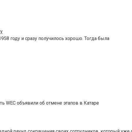
ку
958 году и сразу получилось хорошо. Тогда была
ть WEC объявили об отмене этапов в Катаре
едной раунд сокращения своих сотрудников, который уже 