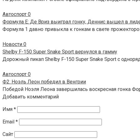
Автоспорт
0
Формула E: Де Вриз выиграл гонку, Деннис вышел в лид
Формула 1 давно привыкла к гонкам в свете прожекторов
Новости
0
Shelby F-150 Super Snake Sport вернулся в гамму
Дорожный пикап Shelby F-150 Super Snake Sport с одноря
Автоспорт
0
Ф2: Ноэль Леон победил в Венгрии
Победой Ноэля Леона завершилась воскресная гонка Фор
Добавить комментарий
Имя
*
Email
*
Сайт