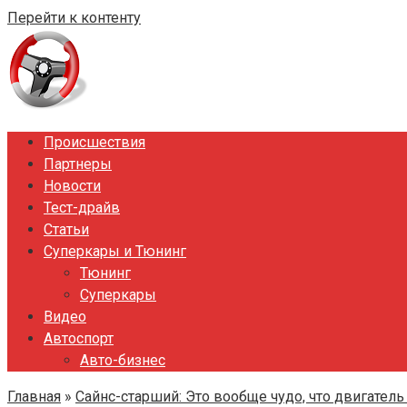
Перейти к контенту
Происшествия
Партнеры
Новости
Тест-драйв
Статьи
Суперкары и Тюнинг
Тюнинг
Суперкары
Видео
Автоспорт
Авто-бизнес
Главная
»
Сайнс-старший: Это вообще чудо, что двигател