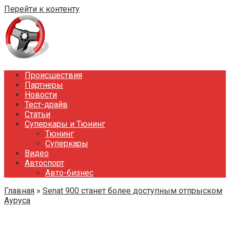
Перейти к контенту
Происшествия
Партнеры
Новости
Тест-драйв
Статьи
Суперкары и Тюнинг
Тюнинг
Суперкары
Видео
Автоспорт
Авто-бизнес
Главная
»
Senat 900 станет более доступным отпрыском
Ауруса