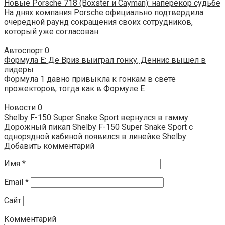
Новые Porsche 718 (Boxster и Cayman): наперекор судьбе
На днях компания Porsche официально подтвердила
очередной раунд сокращения своих сотрудников,
который уже согласован
Автоспорт
0
Формула E: Де Вриз выиграл гонку, Деннис вышел в
лидеры
Формула 1 давно привыкла к гонкам в свете
прожекторов, тогда как в Формуле E
Новости
0
Shelby F-150 Super Snake Sport вернулся в гамму
Дорожный пикап Shelby F-150 Super Snake Sport с
однорядной кабиной появился в линейке Shelby
Добавить комментарий
Имя
*
Email
*
Сайт
Комментарий