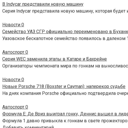
В Indycar представили новую машину
Серия Indycar представила новую машину, которая будет и
Новости
0
Семейство УАЗ СГР официально переименовано в Бухан
Уазовское бескапотное семейство появилось в далеком 1
Автоспорт
0
Серия WEC заменила этапы в Катаре и Бахрейне
Организаторы чемпионата мира по гонкам на выносливос
Новости
0
Новые Porsche 718 (Boxster и Cayman): наперекор судьбе
На днях компания Porsche официально подтвердила очер
Автоспорт
0
Формула E: Де Вриз выиграл гонку, Деннис вышел в лид
Формула 1 давно привыкла к гонкам в свете прожекторов
Добавить комментарий