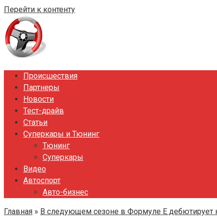
Перейти к контенту
Происшествия
Партнеры
Новости
Тест-драйв
Статьи
Суперкары и Тюнинг
Тюнинг
Суперкары
Видео
Автоспорт
Авто-бизнес
Главная
»
В следующем сезоне в Формуле E дебютирует 