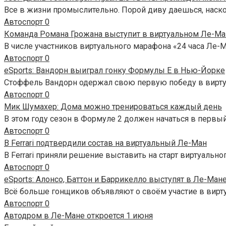
Все в жизни промыслительно. Порой диву даешься, нас
Автоспорт
0
Команда Романа Грожана выступит в виртуальном Ле-Ма
В числе участников виртуального марафона «24 часа Ле-М
Автоспорт
0
eSports: Вандорн выиграл гонку Формулы E в Нью-Йорке
Стоффель Вандорн одержал свою первую победу в вирту
Автоспорт
0
Мик Шумахер: Дома можно тренироваться каждый день
В этом году сезон в Формуле 2 должен начаться в первы
Автоспорт
0
В Ferrari подтвердили состав на виртуальный Ле-Ман
В Ferrari приняли решение выставить на старт виртуально
Автоспорт
0
eSports: Алонсо, Баттон и Баррикелло выступят в Ле-Ман
Всё больше гонщиков объявляют о своём участие в вирт
Автоспорт
0
Автодром в Ле-Мане откроется 1 июня