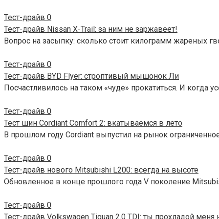
Тест-драйв
0
Тест-драйв Nissan X-Trail: за ним не заржавеет!
Вопрос на засыпку: сколько стоит килограмм жареных гв
Тест-драйв
0
Тест-драйв BYD Flyer: строптивый мышонок Ли
Посчастливилось на таком «чуде» прокатиться. И когда ус
Тест-драйв
0
Тест шин Cordiant Comfort 2: вкатываемся в лето
В прошлом году Cordiant выпустил на рынок ограниченно
Тест-драйв
0
Тест-драйв нового Mitsubishi L200: всегда на высоте
Обновленное в конце прошлого года V поколение Mitsubis
Тест-драйв
0
Тест-драйв Volkswagen Tiguan 2.0 TDI: ты прохладой меня 