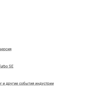
версия
Turbo SE
r и другие события индустрии