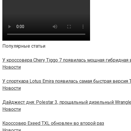
Популярные статьи
У кроссовера Chery Tiggo 7 появилась мощная гибридная 
Новости
У спорткара Lotus Emira появилась самая быстрая версия 
Новости
Дайджест дня: Polestar 3, прощальный дизельный Wrangle
Новости
Кроссовер Exeed TXL обновлен во второй раз
Новости