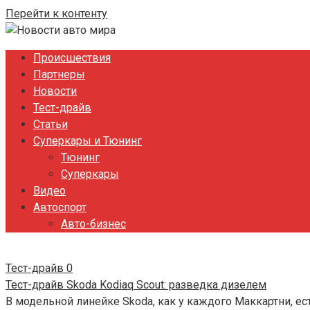
Перейти к контенту
Происшествия
Партнеры
Новости
Тест-драйв
Статьи
Суперкары и Тюнинг
Тюнинг
Суперкары
Видео
Автоспорт
Авто-бизнес
Тест-драйв
0
Тест-драйв Skoda Kodiaq Scout: разведка дизелем
В модельной линейке Skoda, как у каждого Маккартни, ест