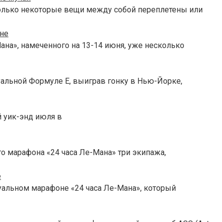
колько некоторые вещи между собой переплетены или
не
ана», намеченного на 13-14 июня, уже несколько
альной Формуле E, выиграв гонку в Нью-Йорке,
й уик-энд июля в
го марафона «24 часа Ле-Мана» три экипажа,
е
уальном марафоне «24 часа Ле-Мана», который