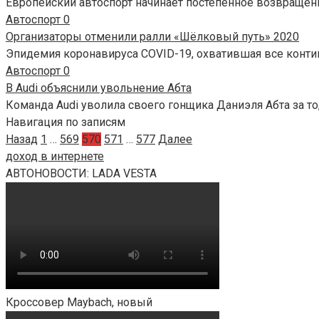
Европейский автоспорт начинает постепенное возвращени
Автоспорт
0
Организаторы отменили ралли «Шёлковый путь» 2020
Эпидемия коронавируса COVID-19, охватившая все конти
Автоспорт
0
В Audi объяснили увольнение Абта
Команда Audi уволила своего гонщика Даниэля Абта за то
Навигация по записям
Назад
1
…
569
570
571
…
577
Далее
доход в интернете
АВТОНОВОСТИ: LADA VESTA
Кроссовер Maybach, новый