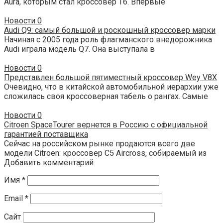
Aura, которым стал кроссовер T6. Впервые
Новости
0
Audi Q9: самый большой и роскошный кроссовер марки
Начиная с 2005 года роль флагманского внедорожника
Audi играла модель Q7. Она выступала в
Новости
0
Представлен большой пятиместный кроссовер Wey V8X
Очевидно, что в китайской автомобильной иерархии уже
сложилась своя кроссоверная табель о рангах. Самые
Новости
0
Citroen SpaceTourer вернется в Россию с официальной
гарантией поставщика
Сейчас на российском рынке продаются всего две
модели Citroen: кроссовер C5 Aircross, собираемый из
Добавить комментарий
Имя
*
Email
*
Сайт