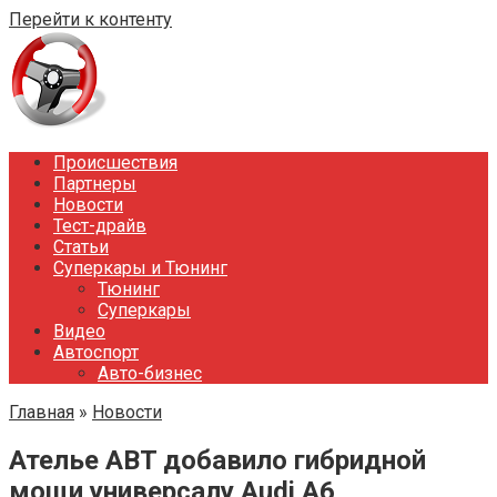
Перейти к контенту
Происшествия
Партнеры
Новости
Тест-драйв
Статьи
Суперкары и Тюнинг
Тюнинг
Суперкары
Видео
Автоспорт
Авто-бизнес
Главная
»
Новости
Ателье ABT добавило гибридной
мощи универсалу Audi A6