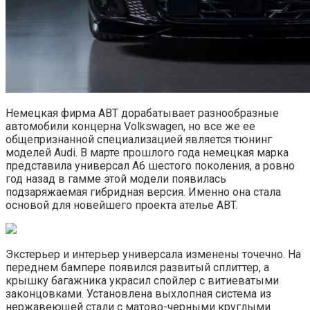
Немецкая фирма ABT дорабатывает разнообразные
автомобили концерна Volkswagen, но все же ее
общепризнанной специализацией является тюнинг
моделей Audi. В марте прошлого года немецкая марка
представила универсал A6 шестого поколения, а ровно
год назад в гамме этой модели появилась
подзаряжаемая гибридная версия. Именно она стала
основой для новейшего проекта ателье ABT.
Экстерьер и интерьер универсала изменены точечно. На
переднем бампере появился развитый сплиттер, а
крышку багажника украсил спойлер с витиеватыми
законцовками. Установлена выхлопная система из
нержавеющей стали с матово-черными круглыми