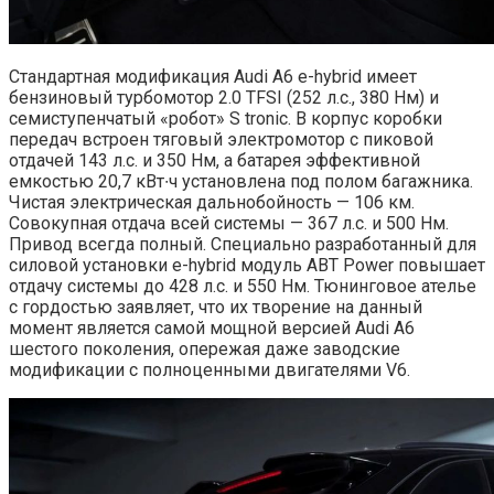
Стандартная модификация Audi A6 e-hybrid имеет
бензиновый турбомотор 2.0 TFSI (252 л.с., 380 Нм) и
семиступенчатый «робот» S tronic. В корпус коробки
передач встроен тяговый электромотор с пиковой
отдачей 143 л.с. и 350 Нм, а батарея эффективной
емкостью 20,7 кВт∙ч установлена под полом багажника.
Чистая электрическая дальнобойность — 106 км.
Совокупная отдача всей системы — 367 л.с. и 500 Нм.
Привод всегда полный. Специально разработанный для
силовой установки e-hybrid модуль ABT Power повышает
отдачу системы до 428 л.с. и 550 Нм. Тюнинговое ателье
с гордостью заявляет, что их творение на данный
момент является самой мощной версией Audi A6
шестого поколения, опережая даже заводские
модификации с полноценными двигателями V6.