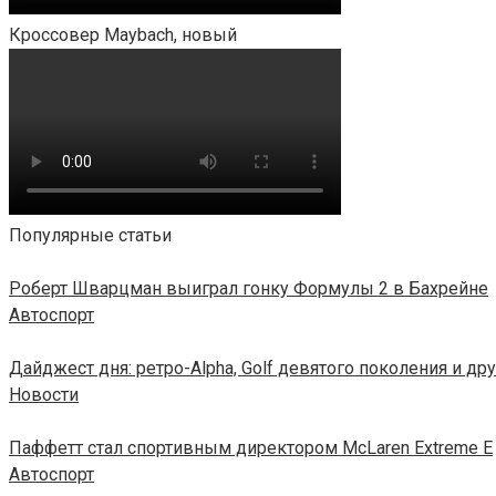
Кроссовер Maybach, новый
Популярные статьи
Роберт Шварцман выиграл гонку Формулы 2 в Бахрейне
Автоспорт
Дайджест дня: ретро-Alpha, Golf девятого поколения и др
Новости
Паффетт стал спортивным директором McLaren Extreme E
Автоспорт