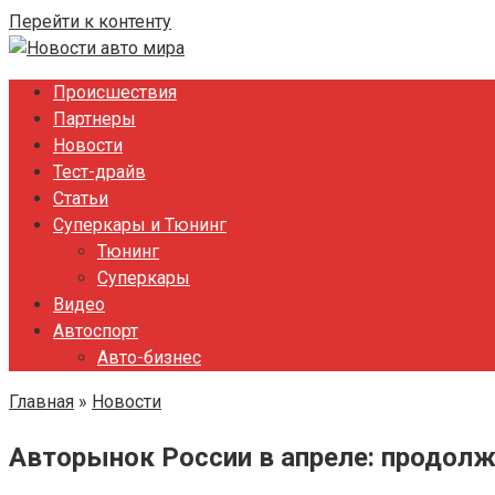
Перейти к контенту
Происшествия
Партнеры
Новости
Тест-драйв
Статьи
Суперкары и Тюнинг
Тюнинг
Суперкары
Видео
Автоспорт
Авто-бизнес
Главная
»
Новости
Авторынок России в апреле: продолж