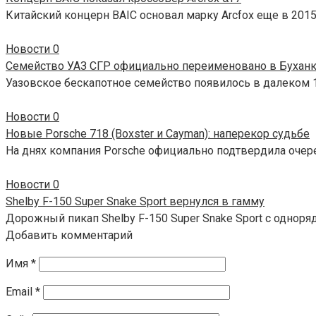
Китайский концерн BAIC основал марку Arcfox еще в 2015
Новости
0
Семейство УАЗ СГР официально переименовано в Бухан
Уазовское бескапотное семейство появилось в далеком 1
Новости
0
Новые Porsche 718 (Boxster и Cayman): наперекор судьбе
На днях компания Porsche официально подтвердила очер
Новости
0
Shelby F-150 Super Snake Sport вернулся в гамму
Дорожный пикап Shelby F-150 Super Snake Sport с одноря
Добавить комментарий
Имя
*
Email
*