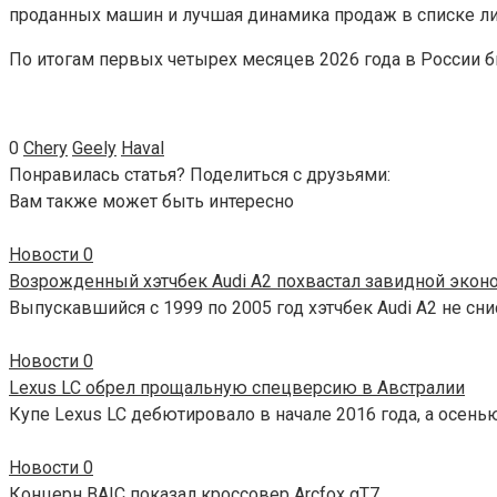
проданных машин и лучшая динамика продаж в списке ли
По итогам первых четырех месяцев 2026 года в России б
0
Chery
Geely
Haval
Понравилась статья? Поделиться с друзьями:
Вам также может быть интересно
Новости
0
Возрожденный хэтчбек Audi A2 похвастал завидной эко
Выпускавшийся с 1999 по 2005 год хэтчбек Audi A2 не сни
Новости
0
Lexus LC обрел прощальную спецверсию в Австралии
Купе Lexus LC дебютировало в начале 2016 года, а осень
Новости
0
Концерн BAIC показал кроссовер Arcfox αT7