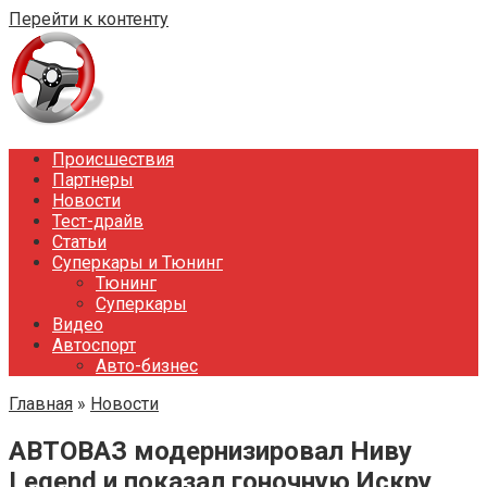
Перейти к контенту
Происшествия
Партнеры
Новости
Тест-драйв
Статьи
Суперкары и Тюнинг
Тюнинг
Суперкары
Видео
Автоспорт
Авто-бизнес
Главная
»
Новости
АВТОВАЗ модернизировал Ниву
Legend и показал гоночную Искру