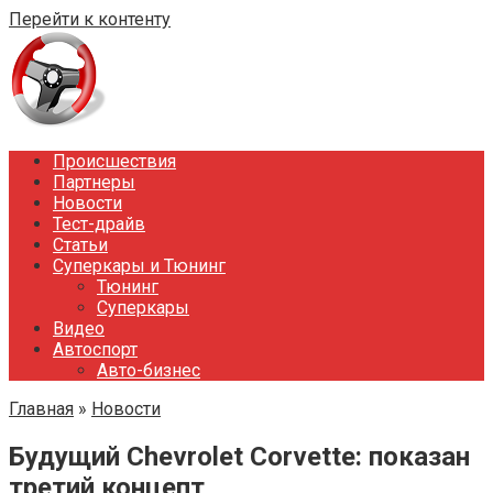
Перейти к контенту
Происшествия
Партнеры
Новости
Тест-драйв
Статьи
Суперкары и Тюнинг
Тюнинг
Суперкары
Видео
Автоспорт
Авто-бизнес
Главная
»
Новости
Будущий Chevrolet Corvette: показан
третий концепт