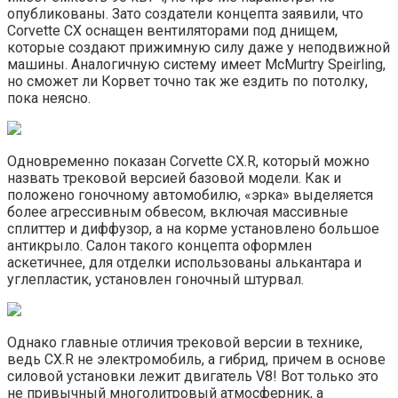
опубликованы. Зато создатели концепта заявили, что
Corvette CX оснащен вентиляторами под днищем,
которые создают прижимную силу даже у неподвижной
машины. Аналогичную систему имеет McMurtry Speirling,
но сможет ли Корвет точно так же ездить по потолку,
пока неясно.
Одновременно показан Corvette CX.R, который можно
назвать трековой версией базовой модели. Как и
положено гоночному автомобилю, «эрка» выделяется
более агрессивным обвесом, включая массивные
сплиттер и диффузор, а на корме установлено большое
антикрыло. Салон такого концепта оформлен
аскетичнее, для отделки использованы алькантара и
углепластик, установлен гоночный штурвал.
Однако главные отличия трековой версии в технике,
ведь CX.R не электромобиль, а гибрид, причем в основе
силовой установки лежит двигатель V8! Вот только это
не привычный многолитровый атмосферник, а