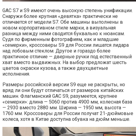
GAC S7 и S9 имеют очень высокую степень унификации.
Снаружи более крупная «девятка» практически не
отличается от модели S7. Обе машины выполнены в
новом корпоративном стиле марки, а визуальная
разница между ними сводится буквально к нюансам.
Судя по фирменным фотографиям, как и младшие
«семерки», кроссоверы S9 для России лишатся лидара
над лобовым стеклом. Другое и гораздо более
практичное отличие — дверные ручки под естественный
хват вместо выдвижных. На выбор предложат шесть
цветов окраски кузова, а также двухцветные
исполнения.
Размеры российской версии S9 еще не раскрыты, но
вряд ли они будут отличаться от размеров китайских
машин. Флагманский GAC S9, разумеется, крупнее
«семерки»: длина — 5060 против 4900 мм, колесная база
— 2930 вместо 2880 мм. Ширина — 1950 мм, высота —
1760 мм. Кроссоверы для России получат 21-дюймовые
колеса, хотя в Китае доступна обувка на дюйм меньше.