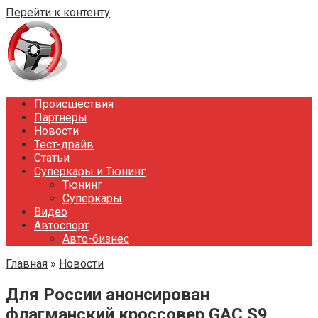
Перейти к контенту
Происшествия
Партнеры
Новости
Тест-драйв
Статьи
Суперкары и Тюнинг
Тюнинг
Суперкары
Видео
Автоспорт
Авто-бизнес
Главная
»
Новости
Для России анонсирован
флагманский кроссовер GAC S9