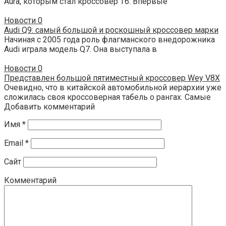
Aura, которым стал кроссовер T6. Впервые
Новости
0
Audi Q9: самый большой и роскошный кроссовер марки
Начиная с 2005 года роль флагманского внедорожника
Audi играла модель Q7. Она выступала в
Новости
0
Представлен большой пятиместный кроссовер Wey V8X
Очевидно, что в китайской автомобильной иерархии уже
сложилась своя кроссоверная табель о рангах. Самые
Добавить комментарий
Имя
*
Email
*
Сайт
Комментарий