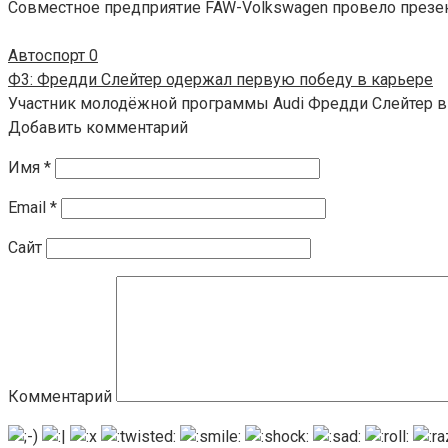
Совместное предприятие FAW-Volkswagen провело презент
Автоспорт
0
Ф3: Фредди Слейтер одержал первую победу в карьере
Участник молодёжной программы Audi Фредди Слейтер в
Добавить комментарий
Имя
*
Email
*
Сайт
Комментарий