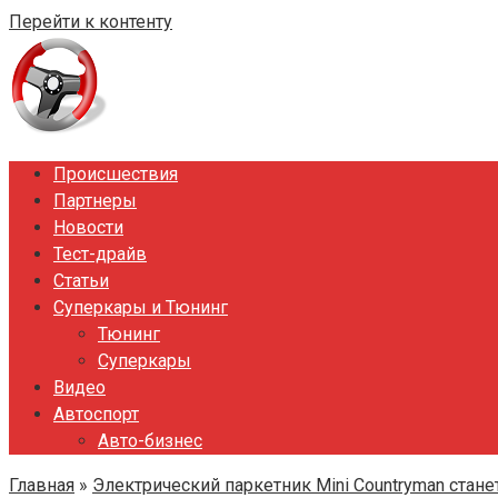
Перейти к контенту
Происшествия
Партнеры
Новости
Тест-драйв
Статьи
Суперкары и Тюнинг
Тюнинг
Суперкары
Видео
Автоспорт
Авто-бизнес
Главная
»
Электрический паркетник Mini Countryman стан