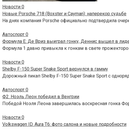
Новости
0
Новые Porsche 718 (Boxster и Cayman): наперекор судьбе
На днях компания Porsche официально подтвердила очер
Автоспорт
0
Формула E: Де Вриз выиграл гонку, Деннис вышел в лид
Формула 1 давно привыкла к гонкам в свете прожекторов
Новости
0
Shelby F-150 Super Snake Sport вернулся в гамму
Дорожный пикап Shelby F-150 Super Snake Sport с одноря
Автоспорт
0
Ф2: Ноэль Леон победил в Венгрии
Победой Ноэля Леона завершилась воскресная гонка Фор
Новости
0
Volkswagen ID. Aura T6: фото салона и новые подробности