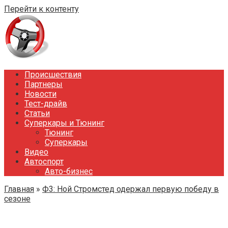
Перейти к контенту
Происшествия
Партнеры
Новости
Тест-драйв
Статьи
Суперкары и Тюнинг
Тюнинг
Суперкары
Видео
Автоспорт
Авто-бизнес
Главная
»
Ф3: Ной Стромстед одержал первую победу в
сезоне