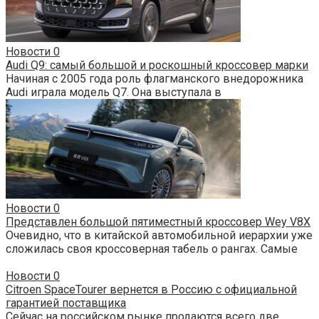
Новости
0
Audi Q9: самый большой и роскошный кроссовер марки
Начиная с 2005 года роль флагманского внедорожника
Audi играла модель Q7. Она выступала в
Новости
0
Представлен большой пятиместный кроссовер Wey V8X
Очевидно, что в китайской автомобильной иерархии уже
сложилась своя кроссоверная табель о рангах. Самые
Новости
0
Citroen SpaceTourer вернется в Россию с официальной
гарантией поставщика
Сейчас на российском рынке продаются всего две