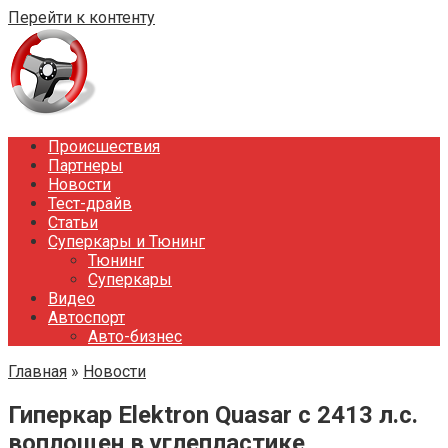
Перейти к контенту
Происшествия
Партнеры
Новости
Тест-драйв
Статьи
Суперкары и Тюнинг
Тюнинг
Суперкары
Видео
Автоспорт
Авто-бизнес
Главная
»
Новости
Гиперкар Elektron Quasar c 2413 л.с.
воплощен в углепластике