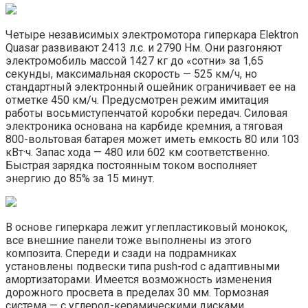
Четыре независимых электромотора гиперкара Elektron
Quasar развивают 2413 л.с. и 2790 Нм. Они разгоняют
электромобиль массой 1427 кг до «сотни» за 1,65
секунды, максимальная скорость — 525 км/ч, но
стандартный электронный ошейник ограничивает ее на
отметке 450 км/ч. Предусмотрен режим имитация
работы восьмиступенчатой коробки передач. Силовая
электроника основана на карбиде кремния, а тяговая
800-вольтовая батарея может иметь емкость 80 или 103
кВт·ч. Запас хода — 480 или 602 км соответственно.
Быстрая зарядка постоянным током восполняет
энергию до 85% за 15 минут.
В основе гиперкара лежит углепластиковый монокок,
все внешние панели тоже выполнены из этого
композита. Спереди и сзади на подрамниках
установлены подвески типа push-rod с адаптивными
амортизаторами. Имеется возможность изменения
дорожного просвета в пределах 30 мм. Тормозная
система — с углерод-керамическими дисками,