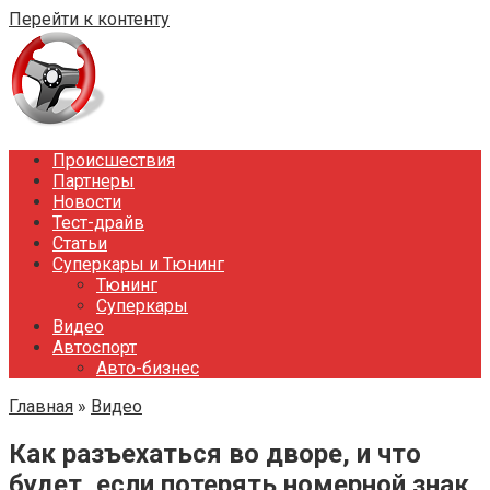
Перейти к контенту
Происшествия
Партнеры
Новости
Тест-драйв
Статьи
Суперкары и Тюнинг
Тюнинг
Суперкары
Видео
Автоспорт
Авто-бизнес
Главная
»
Видео
Как разъехаться во дворе, и что
будет, если потерять номерной знак