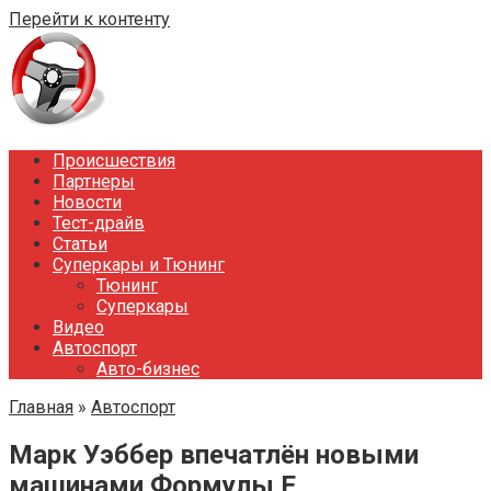
Перейти к контенту
Происшествия
Партнеры
Новости
Тест-драйв
Статьи
Суперкары и Тюнинг
Тюнинг
Суперкары
Видео
Автоспорт
Авто-бизнес
Главная
»
Автоспорт
Марк Уэббер впечатлён новыми
машинами Формулы Е