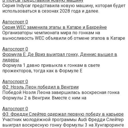
В Indycar представили новую машину
Серия Indycar представила новую машину, которая будет
использоваться в сезонах 2028 года и далее.
Автоспорт
0
Серия WEC заменила этапы в Катаре и Бахрейне
Организаторы чемпионата мира по гонкам на
выносливость WEC объявили об отмене этапов в Катаре
Автоспорт
0
Формула E: Де Вриз выиграл гонку, Деннис вышел в
лидеры
Формула 1 давно привыкла к гонкам в свете
прожекторов, тогда как в Формуле E
Автоспорт
0
Ф2: Ноэль Леон победил в Венгрии
Победой Ноэля Леона завершилась воскресная гонка
Формулы 2 в Венгрии. Вместе с ним на
Автоспорт
0
Ф3: Фредди Слейтер одержал первую победу в карьере
Участник молодёжной программы Audi Фредди Слейтер
выиграл воскресную гонку Формулы 3 на Хунгароринге