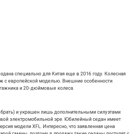
оздана специально для Китая еще в 2016 году. Колесная
схож с европейской моделью. Внешние особенности
гажника и 20-дюймовые колеса.
 выбрать) и украшен лишь дополнительными силуэтами
новой электромобильной эре. Юбилейный седан имеет
ерсия модели XFL. Интересно, что заявленная цена
арой гаммы, поэтому в продажу такие седаны поступят с