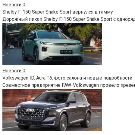
Новости
0
Shelby F-150 Super Snake Sport вернулся в гамму
Дорожный пикап Shelby F-150 Super Snake Sport с одноря
Новости
0
Volkswagen ID. Aura T6: фото салона и новые подробности
Совместное предприятие FAW-Volkswagen провело презент