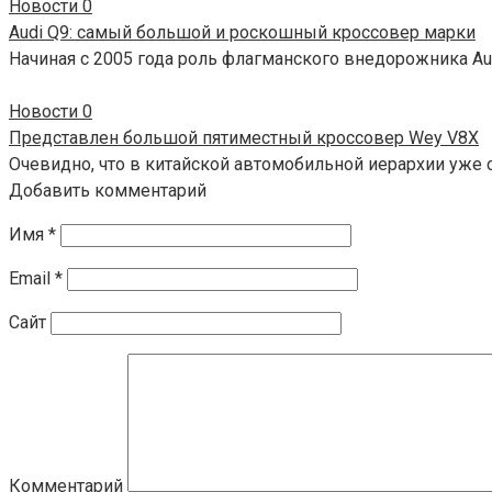
Новости
0
Audi Q9: самый большой и роскошный кроссовер марки
Начиная с 2005 года роль флагманского внедорожника Aud
Новости
0
Представлен большой пятиместный кроссовер Wey V8X
Очевидно, что в китайской автомобильной иерархии уже 
Добавить комментарий
Имя
*
Email
*
Сайт
Комментарий