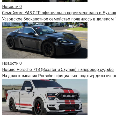
Новости
0
Семейство УАЗ СГР официально переименовано в Бухан
Уазовское бескапотное семейство появилось в далеком 1
Новости
0
Новые Porsche 718 (Boxster и Cayman): наперекор судьбе
На днях компания Porsche официально подтвердила очер