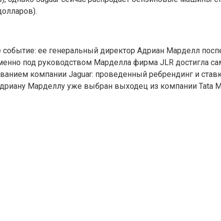
долларов).
 событие: ее генеральный директор Адриан Марделл посп
. Именно под руководством Марделла фирма JLR достигла с
ованием компании Jaguar: проведенный ребрендинг и ста
риану Марделлу уже выбран выходец из компании Tata Mot