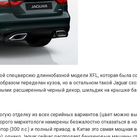
собой спецверсию длиннобазной модели XFL, которая была с
м образом переделан кузов, но в остальном такой Jaguar 
ными: расширенный черный декор, шильдик на крышке ба
дорогую отделку из всех серийных вариантов (цвет можно
торого маркетологи намерены безжалостно отказаться в 
р (300 л.с.) и полный привод: в Китае это самая мощная в
), однако Jaguar сейчас распродает бензиновые машины ст