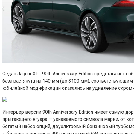
Седан Jaguar XFL 90th Anniversary Edition представляет 
база растянута на 140 мм (до 3100 мм), соответствующи
юбилейной модификации оказались на удивление скром
Интерьер версии 90th Anniversary Edition имеет самую 
прыгающего ягуара — узнаваемого символа марки, от ко
богатый набор опций, двухлитровый бензиновый турбомото
юбилейной версии — 490 тысяч юаней (68 тысяч долларов