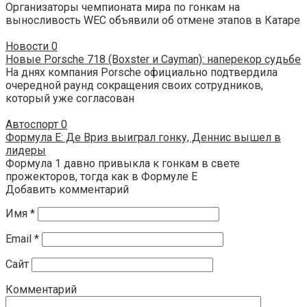
Организаторы чемпионата мира по гонкам на
выносливость WEC объявили об отмене этапов в Катаре
Новости
0
Новые Porsche 718 (Boxster и Cayman): наперекор судьбе
На днях компания Porsche официально подтвердила
очередной раунд сокращения своих сотрудников,
который уже согласован
Автоспорт
0
Формула E: Де Вриз выиграл гонку, Деннис вышел в
лидеры
Формула 1 давно привыкла к гонкам в свете
прожекторов, тогда как в Формуле E
Добавить комментарий
Имя
*
Email
*
Сайт
Комментарий