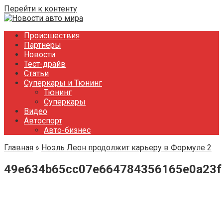
Перейти к контенту
Происшествия
Партнеры
Новости
Тест-драйв
Статьи
Суперкары и Тюнинг
Тюнинг
Суперкары
Видео
Автоспорт
Авто-бизнес
Главная
»
Ноэль Леон продолжит карьеру в Формуле 2
49e634b65cc07e664784356165e0a23f