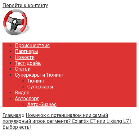
Перейти к контенту
Происшествия
Партнеры
Новости
Тест-драйв
Статьи
Суперкары и Тюнинг
Тюнинг
Суперкары
Видео
Автоспорт
Авто-бизнес
Главная
»
Новичок с потенциалом или самый
популярный игрок сегмента? Exlantix ET или Lixiang L7 |
Выбор есть!