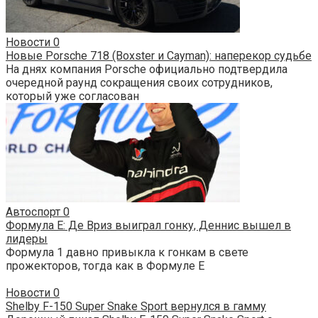
Новости
0
Новые Porsche 718 (Boxster и Cayman): наперекор судьбе
На днях компания Porsche официально подтвердила
очередной раунд сокращения своих сотрудников,
который уже согласован
Автоспорт
0
Формула E: Де Вриз выиграл гонку, Деннис вышел в
лидеры
Формула 1 давно привыкла к гонкам в свете
прожекторов, тогда как в Формуле E
Новости
0
Shelby F-150 Super Snake Sport вернулся в гамму