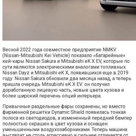
Весной 2022 года совместное предприятие NMKV
(Nissan-Mitsubishi Kei Vehicle) показало «батарейные»
кей-кары Nissan Sakura и Mitsubishi eK X EV, которые по
сути являются электрическими аналогами топливных
Nissan Dayz и Mitsubishi eK X, появившихся еще в 2019
году. Nissan Sakura обновили два месяца назад, а теперь
пришла очередь Mitsubishi eK X EV: он получил
доработанную лицевую часть, новые цвета кузова и
более широкий перечень опций интерьера.
Привычные раздельные фары сохранены, но вместо
фирменной решетки Dynamic Shield появилась тонкая
полоса из светодиодов, а измененный передний бампер
полностью окрашен в цвет кузова и оснащен
уменьшенными воздухозаборниками. Теперь машина
выглядит не столь агрессивно и сильнее отличается от