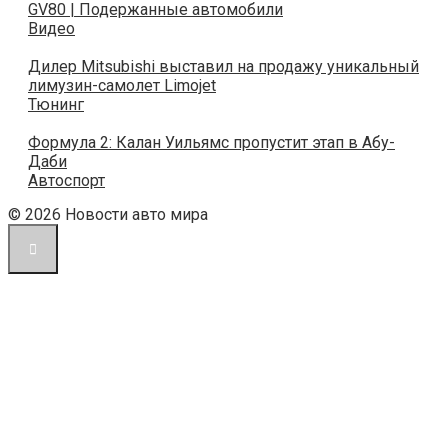
GV80 | Подержанные автомобили
Видео
Дилер Mitsubishi выставил на продажу уникальный
лимузин-самолет Limojet
Тюнинг
Формула 2: Калан Уильямс пропустит этап в Абу-
Даби
Автоспорт
© 2026 Новости авто мира