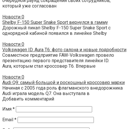
очередной раунд сокращения своих сотрудников,
который уже согласован
Новости
0
Shelby F-150 Super Snake Sport вернулся в гамму
Дорожный пикап Shelby F-150 Super Snake Sport с
однорядной кабиной появился в линейке Shelby
Новости
0
Volkswagen ID. Aura T6: фото салона и новые подробности
Совместное предприятие FAW-Volkswagen провело
презентацию первого представителя линейки ID.
Aura, которым стал кроссовер T6. Впервые
Новости
0
Audi Q9: самый большой и роскошный кроссовер марки
Начиная с 2005 года роль флагманского внедорожника
Audi играла модель Q7. Она выступала в
Добавить комментарий
Имя
*
Email
*