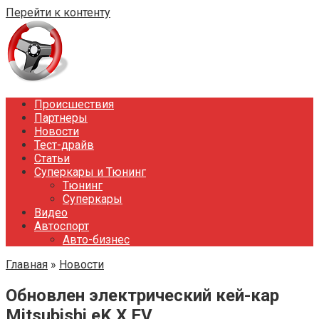
Перейти к контенту
Происшествия
Партнеры
Новости
Тест-драйв
Статьи
Суперкары и Тюнинг
Тюнинг
Суперкары
Видео
Автоспорт
Авто-бизнес
Главная
»
Новости
Обновлен электрический кей-кар
Mitsubishi eK X EV