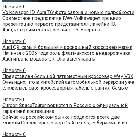
Новости
0
Volkswagen ID. Aura T6: фото салона и новые подробности
Совместное предприятие FAW-Volkswagen провело
презентацию первого представителя линейки ID.
Aura, которым стал кроссовер T6. Впервые
Новости
0
Audi Q9: самый большой и роскошный кроссовер марки
Начиная с 2005 года роль флагманского внедорожника
Audi играла модель Q7. Она выступала в
Новости
0
Представлен большой пятиместный кроссовер Wey V8X
Очевидно, что в китайской автомобильной иерархии уже
сложилась своя кроссоверная табель о рангах. Самые
Новости
0
Citroen SpaceTourer вернется в Россию с официальной
гарантией поставщика
Сейчас на российском рынке продаются всего две
модели Citroen: кроссовер C5 Aircross, собираемый из
Новости
0