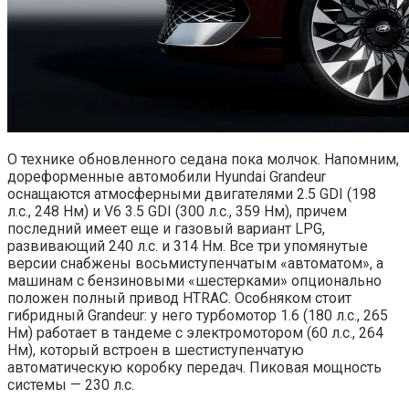
О технике обновленного седана пока молчок. Напомним,
дореформенные автомобили Hyundai Grandeur
оснащаются атмосферными двигателями 2.5 GDI (198
л.с., 248 Нм) и V6 3.5 GDI (300 л.с., 359 Нм), причем
последний имеет еще и газовый вариант LPG,
развивающий 240 л.с. и 314 Нм. Все три упомянутые
версии снабжены восьмиступенчатым «автоматом», а
машинам с бензиновыми «шестерками» опционально
положен полный привод HTRAC. Особняком стоит
гибридный Grandeur: у него турбомотор 1.6 (180 л.с., 265
Нм) работает в тандеме с электромотором (60 л.с., 264
Нм), который встроен в шестиступенчатую
автоматическую коробку передач. Пиковая мощность
системы — 230 л.с.