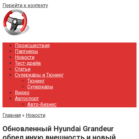
Перейти к контенту
Происшествия
Партнеры
Новости
Тест-драйв
Статьи
Суперкары и Тюнинг
Тюнинг
Суперкары
Видео
Автоспорт
Авто-бизнес
Главная
»
Новости
Обновленный Hyundai Grandeur
обрел иную внешность и новый