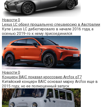
Новости
0
Lexus LC обрел прощальную спецверсию в Австралии
Купе Lexus LC дебютировало в начале 2016 года, а
осенью 2019-го к нему присоединился
Новости
0
Концерн BAIC показал кроссовер Arcfox αT7
Китайский концерн BAIC основал марку Arcfox еще в
2015 году, но ее полноценный запуск