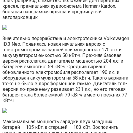
электропривод с памятью положения для передних
кресел, премиальная аудиосистема Harman/Kardon,
большая панорамная крыша и продвинутый
автопарковщик.
Значительно переработана и электротехника Volkswagen
ID.3 Neo. Появилась новая начальная версия с
электромотором на задней оси мощностью 170 л.с. и
аккумулятором емкостью 50 кВт∙ч. Прежняя базовая
версия располагала двигателем мощностью 204 л.с. и
батареей емкостью 58 кВт·ч. Средний вариант
обновленного электромобиля располагает 190 л.с. и
оборудован аккумулятором на 58 кВт·ч. Такого варианта
тоже не было в дореформенной гамме. Двигатель топ-
версии по-прежнему развивает 231 л.с., но его тяговая
батарея стала более емкой: 79 кВт·ч вместо прежних 77
кВт∙ч.
Максимальная мощность зарядки двух младших
батарей — 105 кВт, а старшей — 183 кВт. Восполнить
заряд аккумулятора также поможет усиленная