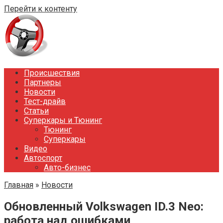
Перейти к контенту
Происшествия
Партнеры
Новости
Тест-драйв
Статьи
Суперкары и Тюнинг
Тюнинг
Суперкары
Видео
Автоспорт
Авто-бизнес
Главная
»
Новости
Обновленный Volkswagen ID.3 Neo:
работа над ошибками