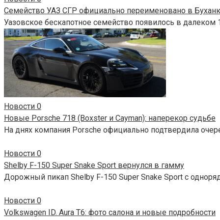
Семейство УАЗ СГР официально переименовано в Бухан
Уазовское бескапотное семейство появилось в далеком 1
Новости
0
Новые Porsche 718 (Boxster и Cayman): наперекор судьбе
На днях компания Porsche официально подтвердила очер
Новости
0
Shelby F-150 Super Snake Sport вернулся в гамму
Дорожный пикап Shelby F-150 Super Snake Sport с одноря
Новости
0
Volkswagen ID. Aura T6: фото салона и новые подробности