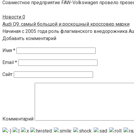
Совместное предприятие FAW-Volkswagen провело презент
Новости
0
Audi Q9: самый большой и роскошный кроссовер марки
Начиная с 2005 года роль флагманского внедорожника Aud
Добавить комментарий
Имя
*
Email
*
Сайт
Комментарий