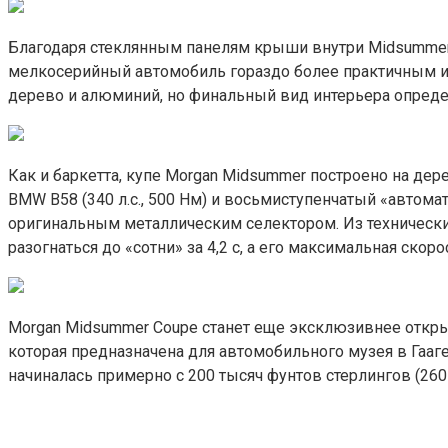
Благодаря стеклянным панелям крыши внутри Midsummer C
мелкосерийный автомобиль гораздо более практичным и 
дерево и алюминий, но финальный вид интерьера опреде
Как и баркетта, купе Morgan Midsummer построено на де
BMW B58 (340 л.с., 500 Нм) и восьмиступенчатый «автома
оригинальным металлическим селектором. Из технических 
разогнаться до «сотни» за 4,2 с, а его максимальная скор
Morgan Midsummer Coupe станет еще эксклюзивнее откры
которая предназначена для автомобильного музея в Гааге
начиналась примерно с 200 тысяч фунтов стерлингов (260