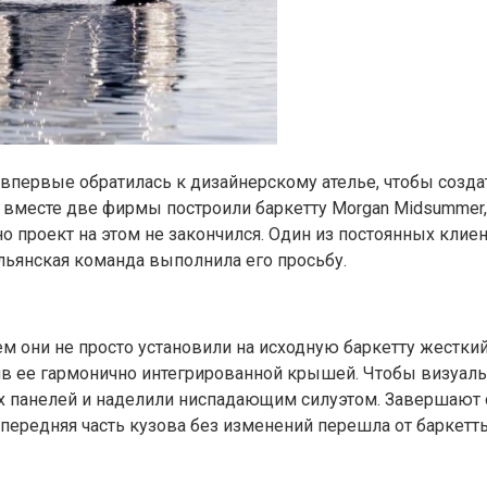
 впервые обратилась к дизайнерскому ателье, чтобы созд
a, и вместе две фирмы построили баркетту Morgan Midsumme
о проект на этом не закончился. Один из постоянных клие
альянская команда выполнила его просьбу.
они не просто установили на исходную баркетту жесткий в
в ее гармонично интегрированной крышей. Чтобы визуаль
х панелей и наделили ниспадающим силуэтом. Завершают 
передняя часть кузова без изменений перешла от баркетты