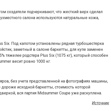
том создатели подчеркивают, что жесткий верх сделал
ухместного салона используются натуральные кожа,
s Six. Под капотом установлены рядная турбошестерка
йстик, заметный в салоне баркетты, для купе заменен
% тяжелее родстера Plus Six (1075 кг), который способен
summer весит ровно 1000 кг.
яров, без учета представленной на фотографиях машины,
е дороже исходной баркетты, стоимость которой
хдверкой, вся партия Midsummer Coupe уже раскуплена.
Источник