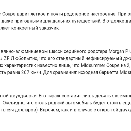
oupe царит легкое и почти родстерное настроение. При э
даже пригодными для дальних путешествий. В отделке дв
ляет конкретный заказчик.
ревянно-алюминиевом шасси серийного родстера Morgan Plu
т» ZF. Любопытно, что его стандартный нефиксируемый джо
характеристик известно лишь, что Midsummer Coupe на 2,5
ость равна 267 км/ч. Для сравнения: исходная баркетта Mid
той двухдверки. Его тираж составит лишь девять экземпл
. Очевидно, что столь редкий автомобиль будет стоить ещ
 тысяч долларов). Впрочем, как и в случае с открытой дву