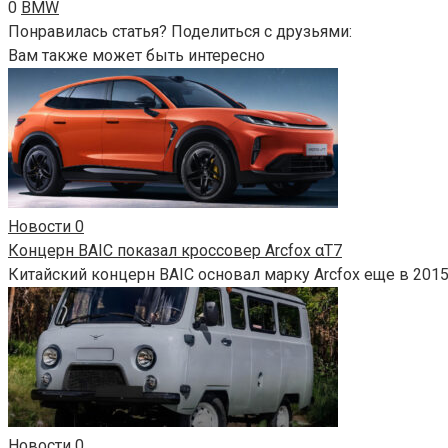
0
BMW
Понравилась статья? Поделиться с друзьями:
Вам также может быть интересно
Новости
0
Концерн BAIC показал кроссовер Arcfox αT7
Китайский концерн BAIC основал марку Arcfox еще в 2015
Новости
0