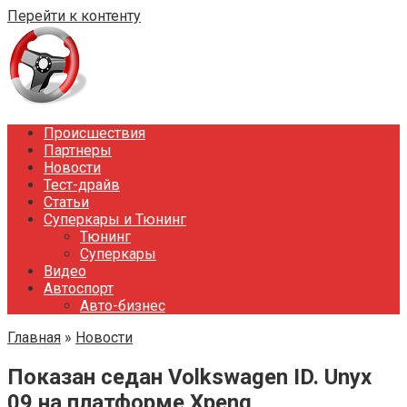
Перейти к контенту
Происшествия
Партнеры
Новости
Тест-драйв
Статьи
Суперкары и Тюнинг
Тюнинг
Суперкары
Видео
Автоспорт
Авто-бизнес
Главная
»
Новости
Показан седан Volkswagen ID. Unyx
09 на платформе Xpeng