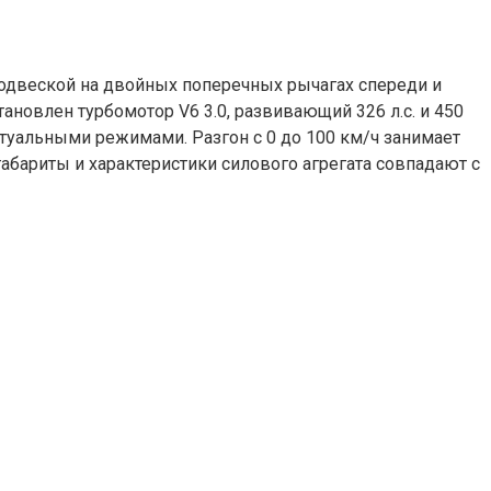
подвеской на двойных поперечных рычагах спереди и
овлен турбомотор V6 3.0, развивающий 326 л.с. и 450
ктуальными режимами. Разгон с 0 до 100 км/ч занимает
габариты и характеристики силового агрегата совпадают с