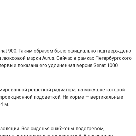
Senat 900. Таким образом было официально подтверждено
 люксовой марки Aurus. Сейчас в рамках Петербургского
ервые показана его удлиненная версия Senat 1000.
омированной решеткой радиатора, на макушке которой
 проекционной подсветкой. На корме — вертикальные
4 м.
золяции. Все сиденья снабжены подогревом,
климат-контролем и аудиосистемой. В оснащение