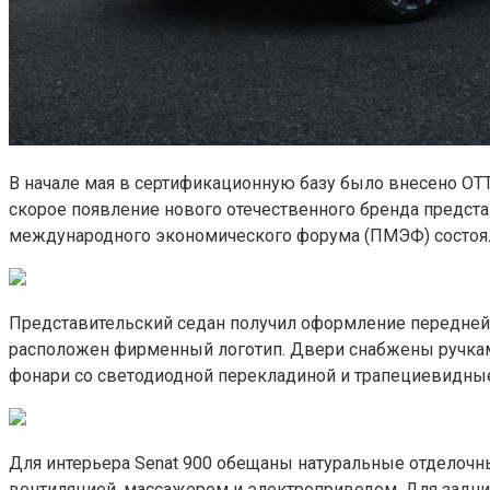
В начале мая в сертификационную базу было внесено OTT
скорое появление нового отечественного бренда предста
международного экономического форума (ПМЭФ) состоялас
Представительский седан получил оформление передней 
расположен фирменный логотип. Двери снабжены ручками
фонари со светодиодной перекладиной и трапециевидные
Для интерьера Senat 900 обещаны натуральные отделочн
вентиляцией, массажером и электроприводом. Для задни