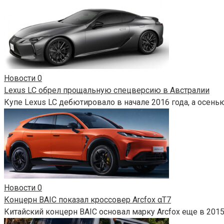
Новости
0
Lexus LC обрел прощальную спецверсию в Австралии
Купе Lexus LC дебютировало в начале 2016 года, а осень
Новости
0
Концерн BAIC показал кроссовер Arcfox αT7
Китайский концерн BAIC основал марку Arcfox еще в 2015