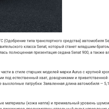
C (Одобрение типа транспортного средства) автомобиля 
вительского класса Senat, который станет младшим братом
ь полноценная презентация седана Senat 900, а также вп
части в стиле старших моделей марки Aurus с крупной хр
 под естественный хват, доводчиками и приветственной
 выхлопные патрубки. Заявленная длина автомобиля — 5,1
ые материалы (кожа наппа) и премиальный уровень шумои
х пассажиров предусмотрен отдельный пульт управления 