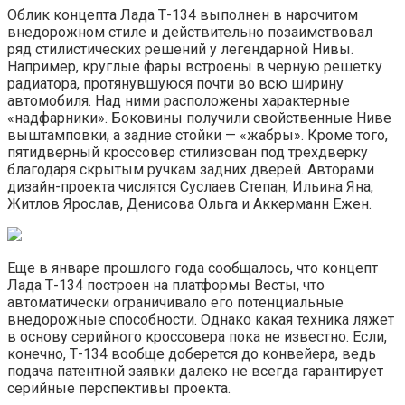
Облик концепта Лада Т-134 выполнен в нарочитом
внедорожном стиле и действительно позаимствовал
ряд стилистических решений у легендарной Нивы.
Например, круглые фары встроены в черную решетку
радиатора, протянувшуюся почти во всю ширину
автомобиля. Над ними расположены характерные
«надфарники». Боковины получили свойственные Ниве
выштамповки, а задние стойки — «жабры». Кроме того,
пятидверный кроссовер стилизован под трехдверку
благодаря скрытым ручкам задних дверей. Авторами
дизайн-проекта числятся Суслаев Степан, Ильина Яна,
Житлов Ярослав, Денисова Ольга и Аккерманн Ежен.
Еще в январе прошлого года сообщалось, что концепт
Лада Т-134 построен на платформы Весты, что
автоматически ограничивало его потенциальные
внедорожные способности. Однако какая техника ляжет
в основу серийного кроссовера пока не известно. Если,
конечно, Т-134 вообще доберется до конвейера, ведь
подача патентной заявки далеко не всегда гарантирует
серийные перспективы проекта.