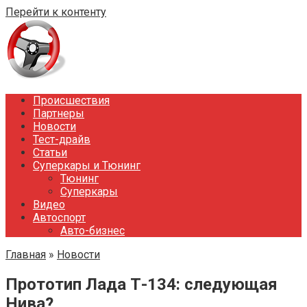
Перейти к контенту
Происшествия
Партнеры
Новости
Тест-драйв
Статьи
Суперкары и Тюнинг
Тюнинг
Суперкары
Видео
Автоспорт
Авто-бизнес
Главная
»
Новости
Прототип Лада Т-134: следующая
Нива?