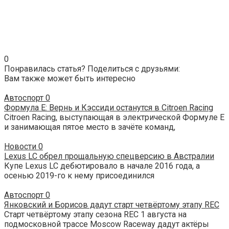
0
Понравилась статья? Поделиться с друзьями:
Вам также может быть интересно
Автоспорт
0
Формула Е: Вернь и Кэссиди останутся в Citroen Racing
Citroen Racing, выступающая в электрической Формуле Е
и занимающая пятое место в зачёте команд,
Новости
0
Lexus LC обрел прощальную спецверсию в Австралии
Купе Lexus LC дебютировало в начале 2016 года, а
осенью 2019-го к нему присоединился
Автоспорт
0
Янковский и Борисов дадут старт четвёртому этапу REC
Старт четвёртому этапу сезона REC 1 августа на
подмосковной трассе Moscow Raceway дадут актёры