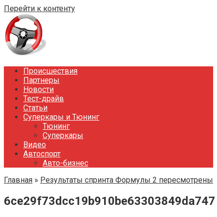
Перейти к контенту
Происшествия
Партнеры
Новости
Тест-драйв
Статьи
Суперкары и Тюнинг
Тюнинг
Суперкары
Видео
Автоспорт
Авто-бизнес
Главная
»
Результаты спринта Формулы 2 пересмотрены
6ce29f73dcc19b910be63303849da747