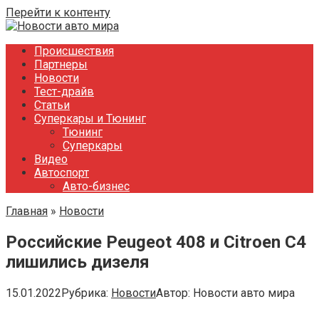
Перейти к контенту
Происшествия
Партнеры
Новости
Тест-драйв
Статьи
Суперкары и Тюнинг
Тюнинг
Суперкары
Видео
Автоспорт
Авто-бизнес
Главная
»
Новости
Российские Peugeot 408 и Citroen C4
лишились дизеля
15.01.2022
Рубрика:
Новости
Автор:
Новости авто мира