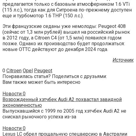
предлагается только с базовым атмосферником 1.6 VTi
(115 л.с.), тогда как для Ситроена по-прежнему доступен
еще и турбомотор 1.6 THP (150 л.с.).
Эти французские седаны уже немолоды: Peugeot 408
(сейчас от 1,3 млн рублей) вышел на российский рынок
в 2012 году, а Citroen C4 (от 1,5 млн) появился годом
позже. Однако их производство будет продолжаться:
новые ОТТС действуют до декабря 2024 года.
Источник
0
Citroen
Opel
Peugeot
Понравилась статья? Поделиться с друзьями:
Вам также может быть интересно
Новости
0
Возрожденный хэтчбек Audi A2 похвастал завидной
экономичностью
Выпускавшийся с 1999 по 2005 год хэтчбек Audi A2 не
снискал рыночного успеха из-за
Новости
0
Lexus LC обрел прощальную спецверсию в Австралии