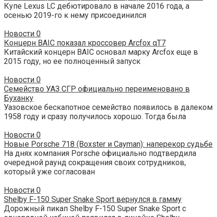
Купе Lexus LC дебютировало в начале 2016 года, а
осенью 2019-го к нему присоединился
Новости
0
Концерн BAIC показал кроссовер Arcfox αT7
Китайский концерн BAIC основал марку Arcfox еще в
2015 году, но ее полноценный запуск
Новости
0
Семейство УАЗ СГР официально переименовано в
Буханку
Уазовское бескапотное семейство появилось в далеком
1958 году и сразу получилось хорошо. Тогда была
Новости
0
Новые Porsche 718 (Boxster и Cayman): наперекор судьбе
На днях компания Porsche официально подтвердила
очередной раунд сокращения своих сотрудников,
который уже согласован
Новости
0
Shelby F-150 Super Snake Sport вернулся в гамму
Дорожный пикап Shelby F-150 Super Snake Sport с