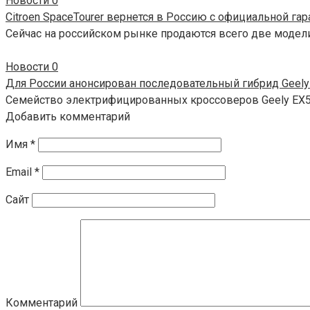
Новости
0
Citroen SpaceTourer вернется в Россию с официальной га
Сейчас на российском рынке продаются всего две модели 
Новости
0
Для России анонсирован последовательный гибрид Geely
Семейство электрифицированных кроссоверов Geely EX5 
Добавить комментарий
Имя
*
Email
*
Сайт
Комментарий