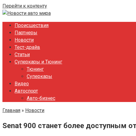
Перейти к контенту
Происшествия
Партнеры
Новости
Тест-драйв
Статьи
Суперкары и Тюнинг
Тюнинг
Суперкары
Видео
Автоспорт
Авто-бизнес
Главная
»
Новости
Senat 900 станет более доступным о