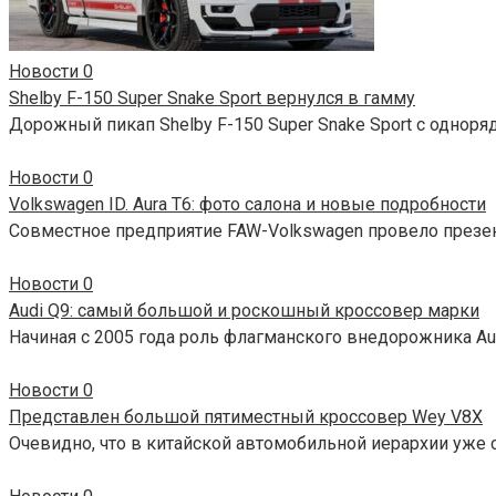
Новости
0
Shelby F-150 Super Snake Sport вернулся в гамму
Дорожный пикап Shelby F-150 Super Snake Sport с одноря
Новости
0
Volkswagen ID. Aura T6: фото салона и новые подробности
Совместное предприятие FAW-Volkswagen провело презент
Новости
0
Audi Q9: самый большой и роскошный кроссовер марки
Начиная с 2005 года роль флагманского внедорожника Aud
Новости
0
Представлен большой пятиместный кроссовер Wey V8X
Очевидно, что в китайской автомобильной иерархии уже 