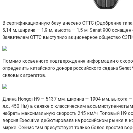
В сертификационную базу внесено OTTC (Одобрение типа т
5,14 м, ширина — 1,9 м, высота — 1,5 м. Senat 900 оснащ
Заявителем OTTC выступило акционерное общество СЗПК,
Помимо косвенного подтверждения информации о скором
определить китайского донора российского седана Senat 
силовых агрегатов.
Длина Hongqi H9 — 5137 мм, ширина — 1904 мм, высота — 
л.с., 450 Нм) в связке с классическим восьмиступенчатым
набрать максимальную скорость 245 км/ч. Топовый H9 о
версия Executive дебютировала на российском рынке в ко
марке. Сейчас там присутствует только более простая ве