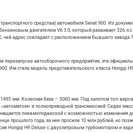
ранспортного средства) автомобиля Senat 900. Из документ
ен бензиновым двигателем V6 3.0, который развивает 326 л.
 чей адрес совпадает с расположением бывшего завода T
 перезапуске автосборочного предприятия, эти официаль
900. Им стала модель представительского класса Hongqi H9
1493 мм. Колесная база — 3060 мм. Под капотом топ-верси
 «автоматом» и полноприводной трансмиссией. Седан массой
снащается пневмоподвеской с возможностью изменения до
нце прошлого года, за нее просили 10 млн рублей, но позж
рсия Hongqi H9 Deluxe с двухлитровым турбомотором и задн