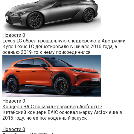
Новости
0
Lexus LC обрел прощальную спецверсию в Австралии
Купе Lexus LC дебютировало в начале 2016 года, а
осенью 2019-го к нему присоединился
Новости
0
Концерн BAIC показал кроссовер Arcfox αT7
Китайский концерн BAIC основал марку Arcfox еще в
2015 году, но ее полноценный запуск
Новости
0