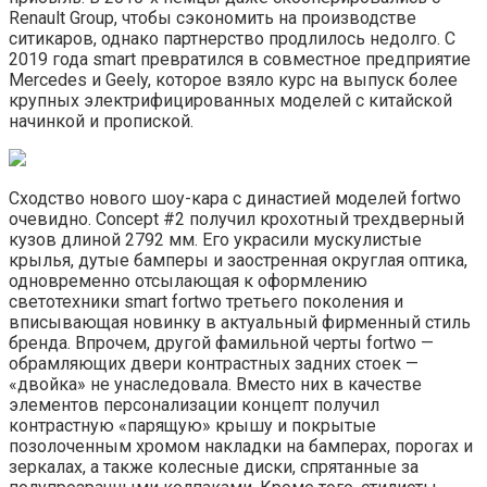
Renault Group, чтобы сэкономить на производстве
ситикаров, однако партнерство продлилось недолго. С
2019 года smart превратился в совместное предприятие
Mercedes и Geely, которое взяло курс на выпуск более
крупных электрифицированных моделей с китайской
начинкой и пропиской.
Сходство нового шоу-кара с династией моделей fortwo
очевидно. Concept #2 получил крохотный трехдверный
кузов длиной 2792 мм. Его украсили мускулистые
крылья, дутые бамперы и заостренная округлая оптика,
одновременно отсылающая к оформлению
светотехники smart fortwo третьего поколения и
вписывающая новинку в актуальный фирменный стиль
бренда. Впрочем, другой фамильной черты fortwo —
обрамляющих двери контрастных задних стоек —
«двойка» не унаследовала. Вместо них в качестве
элементов персонализации концепт получил
контрастную «парящую» крышу и покрытые
позолоченным хромом накладки на бамперах, порогах и
зеркалах, а также колесные диски, спрятанные за