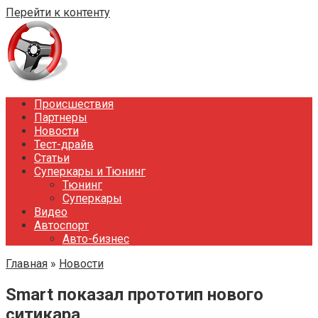
Перейти к контенту
Происшествия
Партнеры
Новости
Тест-драйв
Статьи
Суперкары и Тюнинг
Тюнинг
Суперкары
Видео
Автоспорт
Авто-бизнес
Главная
»
Новости
Smart показал прототип нового
ситикара