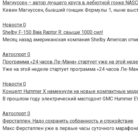
Магнуссен – автор лучшего круга в дебютной гонке NAS
Кевин Магнуссен, бывший гонщик Формулы 1, ныне выс
Новости
0
Shelby F-150 Baja Raptor R: свыше 1000 сил!
Месяц назад американская компания Shelby American отм
Автоспорт
0
Программа «24 часов Ле-Мана» стартует уже на этой нед
Уже на этой неделе стартует программа «24 часов Ле-Ман
Новости
0
Концепт Hummer X намекнули на новые компактные мод
В прошлом году электрический мастодонт GMC Hummer E
Автоспорт
0
Ферстаппен: Надо сохранять собранность и спокойствие
Макс Ферстаппен уже в первые часы суточного марафон