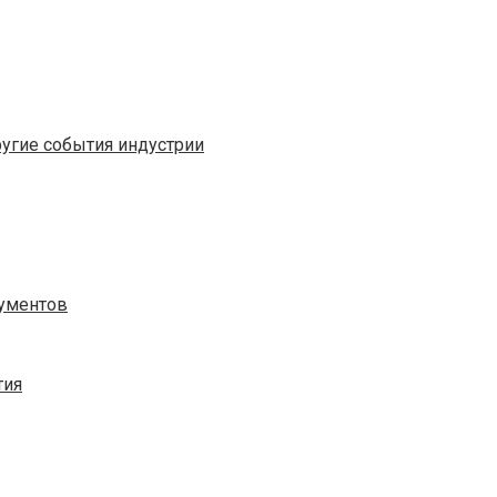
ругие события индустрии
кументов
тия