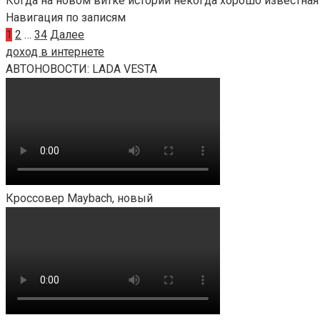
Когда на новом витке истории некогда хорошо известная
Навигация по записям
1
2
…
34
Далее
доход в интернете
АВТОНОВОСТИ: LADA VESTA
Кроссовер Maybach, новый