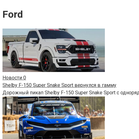
Ford
Новости
0
Shelby F-150 Super Snake Sport вернулся в гамму
Дорожный пикап Shelby F-150 Super Snake Sport с одноря