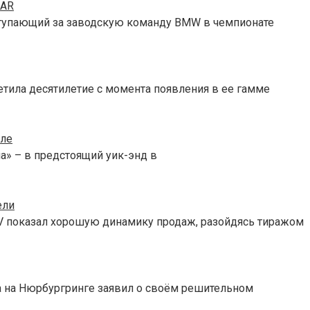
CAR
тупающий за заводскую команду BMW в чемпионате
етила десятилетие с момента появления в ее гамме
еле
а» – в предстоящий уик-энд в
ели
V показал хорошую динамику продаж, разойдясь тиражом
а на Нюрбургринге заявил о своём решительном