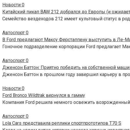
Новости
0
Китайский пикап BAW 212 добрался до Европы (и ожидает
Семейство вездеходов 212 имеет культовый статус в род
Автоспорт
0
В Ford предлагают Максу Ферстаппену выступить в Ле-М
Гоночное подразделение корпорации Ford предлагает Мак
Автоспорт
0
Дженсон Баттон: Приятно победить на собственной маши
Дженсон Баттон в прошлом году завершил карьеру в про
Новости
0
Ford Bronco Wildtrak вернулся в гамму
Компания Ford решила немного освежить возрожденный п
Автоспорт
0
Lola Cars представила реплики спортпрототипов T70 S