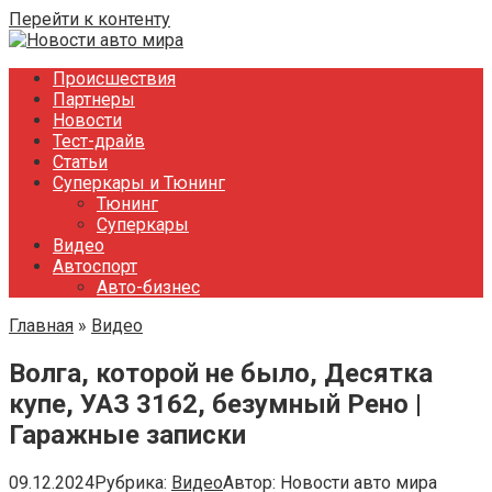
Перейти к контенту
Происшествия
Партнеры
Новости
Тест-драйв
Статьи
Суперкары и Тюнинг
Тюнинг
Суперкары
Видео
Автоспорт
Авто-бизнес
Главная
»
Видео
Волга, которой не было, Десятка
купе, УАЗ 3162, безумный Рено |
Гаражные записки
09.12.2024
Рубрика:
Видео
Автор:
Новости авто мира