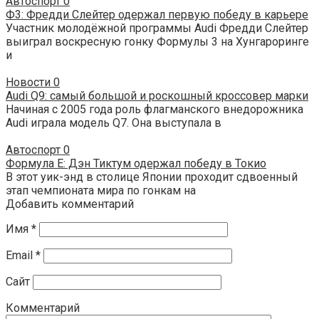
Автоспорт
0
Ф3: Фредди Слейтер одержал первую победу в карьере
Участник молодёжной программы Audi Фредди Слейтер
выиграл воскресную гонку Формулы 3 на Хунгароринге
и
Новости
0
Audi Q9: самый большой и роскошный кроссовер марки
Начиная с 2005 года роль флагманского внедорожника
Audi играла модель Q7. Она выступала в
Автоспорт
0
Формула E: Дэн Тиктум одержал победу в Токио
В этот уик-энд в столице Японии проходит сдвоенный
этап чемпионата мира по гонкам на
Добавить комментарий
Имя
*
Email
*
Сайт
Комментарий