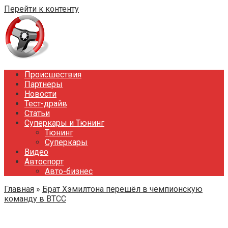
Перейти к контенту
Происшествия
Партнеры
Новости
Тест-драйв
Статьи
Суперкары и Тюнинг
Тюнинг
Суперкары
Видео
Автоспорт
Авто-бизнес
Главная
»
Брат Хэмилтона перешёл в чемпионскую
команду в BTCC