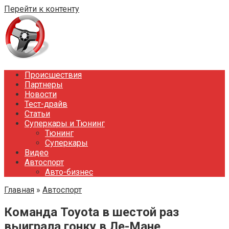
Перейти к контенту
Происшествия
Партнеры
Новости
Тест-драйв
Статьи
Суперкары и Тюнинг
Тюнинг
Суперкары
Видео
Автоспорт
Авто-бизнес
Главная
»
Автоспорт
Команда Toyota в шестой раз
выиграла гонку в Ле-Мане