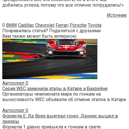
добились успеха, потому что все отлично потрудились!»
Источник
0
BMW
Cadillac
Chevrolet
Ferrari
Porsche
Toyota
Понравилась статья? Поделиться с друзьями:
Вам также может быть интересно
Автоспорт
0
Серия WEC заменила этапы в Катаре и Бахрейне
Организаторы чемпионата мира по гонкам на
выносливость WEC объявили об отмене этапов в Катаре
Автоспорт
0
Формула E: Де Вриз выиграл гонку, Деннис вышел в
лидеры
Формула 1 давно привыкла к гонкам в свете