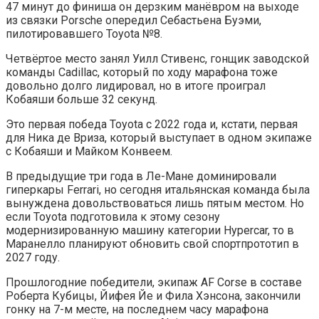
47 минут до финиша он дерзким манёвром на выходе
из связки Porsche опередил Себастьена Буэми,
пилотировавшего Toyota №8.
Четвёртое место занял Уилл Стивенс, гонщик заводской
команды Cadillac, который по ходу марафона тоже
довольно долго лидировал, но в итоге проиграл
Кобаяши больше 32 секунд.
Это первая победа Toyota с 2022 года и, кстати, первая
для Ника де Вриза, который выступает в одном экипаже
с Кобаяши и Майком Конвеем.
В предыдущие три года в Ле-Мане доминировали
гиперкары Ferrari, но сегодня итальянская команда была
вынуждена довольствоваться лишь пятым местом. Но
если Toyota подготовила к этому сезону
модернизированную машину категории Hypercar, то в
Маранелло планируют обновить свой спортпрототип в
2027 году.
Прошлогодние победители, экипаж AF Corse в составе
Роберта Кубицы, Йифея Йе и Фила Хэнсона, закончили
гонку на 7-м месте, на последнем часу марафона