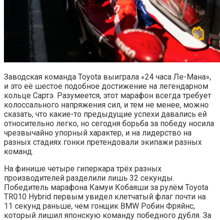
Заводская команда Toyota выиграла «24 часа Ле-Мана»,
и это её шестое подобное достижение на легендарном
кольце Сартэ. Разумеется, этот марафон всегда требует
колоссального напряжения сил, и тем не менее, можно
сказать, что какие-то предыдущие успехи давались ей
относительно легко, но сегодня борьба за победу носила
чрезвычайно упорный характер, и на лидерство на
разных стадиях гонки претендовали экипажи разных
команд.
На финише четыре гиперкара трёх разных
производителей разделили лишь 32 секунды.
Победитель марафона Камуи Кобаяши за рулём Toyota
TR010 Hybrid первым увидел клетчатый флаг почти на
11 секунд раньше, чем гонщик BMW Робин Фряйнс,
который лишил японскую команду победного дубля. За