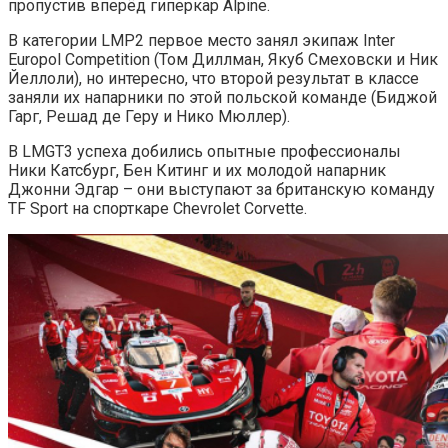
пропустив вперёд гиперкар Alpine.
В категории LMP2 первое место занял экипаж Inter
Europol Competition (Том Диллман, Якуб Смеховски и Ник
Йеллоли), но интересно, что второй результат в классе
заняли их напарники по этой польской команде (Биджой
Гарг, Решад де Геру и Нико Мюллер).
В LMGT3 успеха добились опытные профессионалы
Ники Катсбург, Бен Китинг и их молодой напарник
Джонни Эдгар – они выступают за британскую команду
TF Sport на спорткаре Chevrolet Corvette.