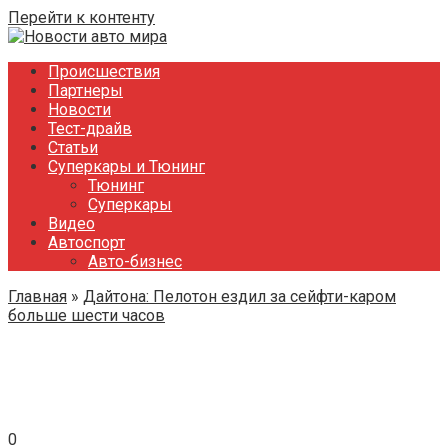
Перейти к контенту
Происшествия
Партнеры
Новости
Тест-драйв
Статьи
Суперкары и Тюнинг
Тюнинг
Суперкары
Видео
Автоспорт
Авто-бизнес
Главная
»
Дайтона: Пелотон ездил за сейфти-каром
больше шести часов
0