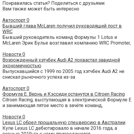
Понравилась статья? Поделиться с друзьями:
Вам также может быть интересно
Автоспорт
0
Бывший глава McLaren получил руководящий пост в
WRC
Бывший руководитель команд Формулы 1 Lotus и
McLaren Эрик Булье возглавил компанию WRC Promoter,
Новости
0
Возрожденный хэтчбек Audi A2 похвастал завидной
экономичностью
Выпускавшийся с 1999 по 2005 год хэтчбек Audi A2 не
снискал рыночного успеха из-за
Автоспорт
0
Формула Е: Вернь и Кэссиди останутся в Citroen Racing
Citroen Racing, выступающая в электрической Формуле Е
и занимающая пятое место в зачёте команд,
Новости
0
Lexus LC обрел прощальную спецверсию в Австралии
Купе Lexus LC дебютировало в начале 2016 года, а
осенью 2019-го к нему присоединился