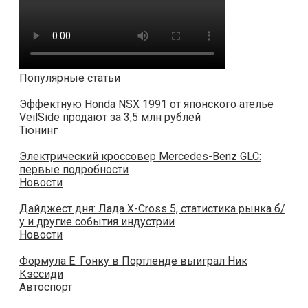
Популярные статьи
Эффектную Honda NSX 1991 от японского ателье
VeilSide продают за 3,5 млн рублей
Тюнинг
Электрический кроссовер Mercedes-Benz GLC:
первые подробности
Новости
Дайджест дня: Лада X-Cross 5, статистика рынка б/
у и другие события индустрии
Новости
Формула E: Гонку в Портленде выиграл Ник
Кэссиди
Автоспорт