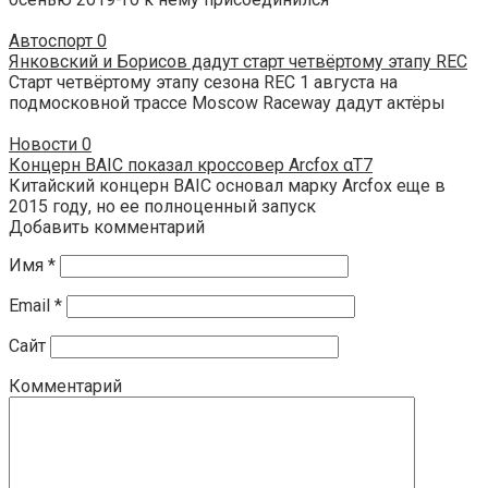
Автоспорт
0
Янковский и Борисов дадут старт четвёртому этапу REC
Старт четвёртому этапу сезона REC 1 августа на
подмосковной трассе Moscow Raceway дадут актёры
Новости
0
Концерн BAIC показал кроссовер Arcfox αT7
Китайский концерн BAIC основал марку Arcfox еще в
2015 году, но ее полноценный запуск
Добавить комментарий
Имя
*
Email
*
Сайт
Комментарий