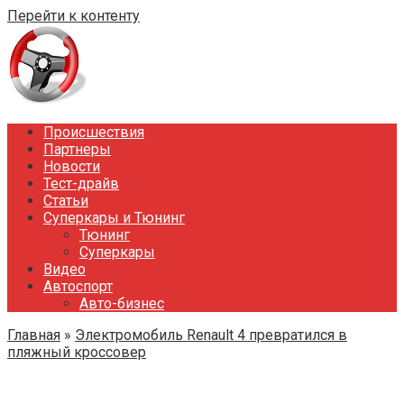
Перейти к контенту
Происшествия
Партнеры
Новости
Тест-драйв
Статьи
Суперкары и Тюнинг
Тюнинг
Суперкары
Видео
Автоспорт
Авто-бизнес
Главная
»
Электромобиль Renault 4 превратился в
пляжный кроссовер