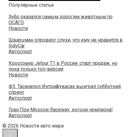
Популярные статьи
Зубр оказался самым дорогим животным по
ОСАГО
Новости
Шварцман опроверг слухи, что ему не нравится в
IndyCar
Автоспорт
Кроссовер Jetour T1 в России: старт продаж, но
пока только топ-версия
Новости
Ф3: Тасанапол Интрафувасак выиграл субботний
спринт
Автоспорт
Гран При Moscow Raceway: догони чемпиона!
Автоспорт
© 2026 Новости авто мира