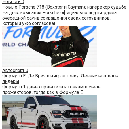
Новости
0
Новые Porsche 718 (Boxster и Cayman): наперекор судьбе
На днях компания Porsche официально подтвердила
очередной раунд сокращения своих сотрудников,
который уже согласован
Автоспорт
0
Формула E: Де Вриз выиграл гонку, Деннис вышел в
лидеры
Формула 1 давно привыкла к гонкам в свете
прожекторов, тогда как в Формуле E