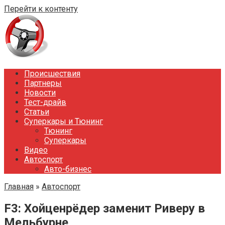
Перейти к контенту
Происшествия
Партнеры
Новости
Тест-драйв
Статьи
Суперкары и Тюнинг
Тюнинг
Суперкары
Видео
Автоспорт
Авто-бизнес
Главная
»
Автоспорт
F3: Хойценрёдер заменит Риверу в
Мельбурне