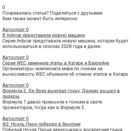
0
Понравилась статья? Поделиться с друзьями:
Вам также может быть интересно
Автоспорт
0
В Indycar представили новую машину
Серия Indycar представила новую машину, которая будет
использоваться в сезонах 2028 года и далее.
Автоспорт
0
Серия WEC заменила этапы в Катаре и Бахрейне
Организаторы чемпионата мира по гонкам на
выносливость WEC объявили об отмене этапов в Катаре
Автоспорт
0
Формула E: Де Вриз выиграл гонку, Деннис вышел в
лидеры
Формула 1 давно привыкла к гонкам в свете
прожекторов, тогда как в Формуле E
Автоспорт
0
Ф2: Ноэль Леон победил в Венгрии
Победой Ноэля Леона завершилась воскресная гонка