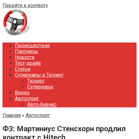
Перейти к контенту
Происшествия
Партнеры
Новости
Тест-драйв
Статьи
Суперкары и Тюнинг
Тюнинг
Суперкары
Видео
Автоспорт
Авто-бизнес
Главная
»
Автоспорт
Ф3: Мартиниус Стенсхорн продлил
контракт с Hitech