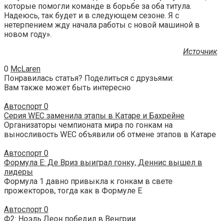
которые помогли команде в борьбе за оба титула.
Надеюсь, так будет и в следующем сезоне. Я с
нетерпением жду начала работы с новой машиной в
новом году».
Источник
0
McLaren
Понравилась статья? Поделиться с друзьями:
Вам также может быть интересно
Автоспорт
0
Серия WEC заменила этапы в Катаре и Бахрейне
Организаторы чемпионата мира по гонкам на
выносливость WEC объявили об отмене этапов в Катаре
Автоспорт
0
Формула E: Де Вриз выиграл гонку, Деннис вышел в
лидеры
Формула 1 давно привыкла к гонкам в свете
прожекторов, тогда как в Формуле E
Автоспорт
0
Ф2: Ноэль Леон победил в Венгрии