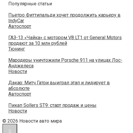
Популярные статьи
Пьетро Фиттипальди хочет продолжить карьеру в
IndyCar
Автоспорт
ГАЗ-13 «Чайка» с мотором V8 LT1 от General Motors
продают за 10 млн рублей
Тюнинг
Мародеры уничтожили Porsche 911 на улицах Лос-
Анджелеса
Новости
Дакар: Митч Гатри выиграл этап и лидирует в
абсолюте
Автоспорт
Пикап Sollers ST9: старт продаж и цены
Новости
© 2026 Новости авто мира