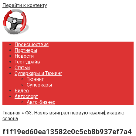
Перейти к контенту
Происшествия
Партнеры
Новости
Тест-драйв
Статьи
Суперкары и Тюнинг
Тюнинг
Суперкары
Видео
Автоспорт
Авто-бизнес
Главная
»
Ф3: Наэль выиграл первую квалификацию
сезона
f1f19ed60ea13582c0c5cb8b937ef7a4