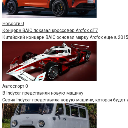
Новости
0
Концерн BAIC показал кроссовер Arcfox αT7
Китайский концерн BAIC основал марку Arcfox еще в 2015
Автоспорт
0
В Indycar представили новую машину
Серия Indycar представила новую машину, которая будет и