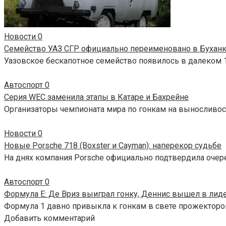
Новости
0
Семейство УАЗ СГР официально переименовано в Бухан
Уазовское бескапотное семейство появилось в далеком 1
Автоспорт
0
Серия WEC заменила этапы в Катаре и Бахрейне
Организаторы чемпионата мира по гонкам на выносливос
Новости
0
Новые Porsche 718 (Boxster и Cayman): наперекор судьбе
На днях компания Porsche официально подтвердила очер
Автоспорт
0
Формула E: Де Вриз выиграл гонку, Деннис вышел в лид
Формула 1 давно привыкла к гонкам в свете прожекторов
Добавить комментарий