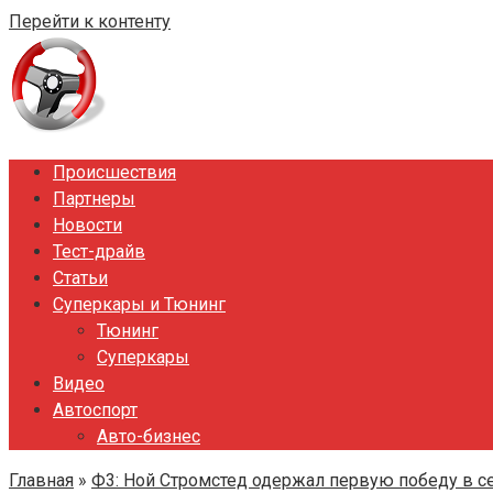
Перейти к контенту
Происшествия
Партнеры
Новости
Тест-драйв
Статьи
Суперкары и Тюнинг
Тюнинг
Суперкары
Видео
Автоспорт
Авто-бизнес
Главная
»
Ф3: Ной Стромстед одержал первую победу в с