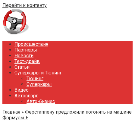
Перейти к контенту
Происшествия
Партнеры
Новости
Тест-драйв
Статьи
Суперкары и Тюнинг
Тюнинг
Суперкары
Видео
Автоспорт
Авто-бизнес
Главная
»
Ферстаппену предложили погонять на машине
Формулы E