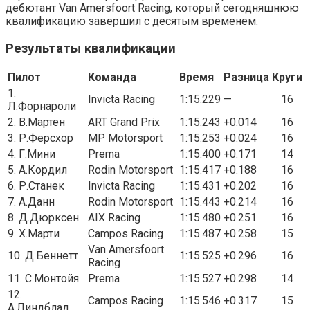
дебютант Van Amersfoort Racing, который сегодняшнюю
квалификацию завершил с десятым временем.
Результаты квалификации
Пилот
Команда
Время
Разница
Круги
1.
Invicta Racing
1:15.229
—
16
Л.Форнароли
2. В.Мартен
ART Grand Prix
1:15.243
+0.014
16
3. Р.Ферсхор
MP Motorsport
1:15.253
+0.024
16
4. Г.Мини
Prema
1:15.400
+0.171
14
5. А.Кордил
Rodin Motorsport
1:15.417
+0.188
16
6. Р.Станек
Invicta Racing
1:15.431
+0.202
16
7. А.Данн
Rodin Motorsport
1:15.443
+0.214
16
8. Д.Дюрксен
AIX Racing
1:15.480
+0.251
16
9. Х.Марти
Campos Racing
1:15.487
+0.258
15
Van Amersfoort
10. Д.Беннетт
1:15.525
+0.296
16
Racing
11. С.Монтойя
Prema
1:15.527
+0.298
14
12.
Campos Racing
1:15.546
+0.317
15
А.Линдблад