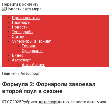
Перейти к контенту
Происшествия
Партнеры
Новости
Тест-драйв
Статьи
Суперкары и Тюнинг
Тюнинг
Суперкары
Видео
Автоспорт
Авто-бизнес
Главная
»
Автоспорт
Формула 2: Форнароли завоевал
второй поул в сезоне
07.07.2025
Рубрика:
Автоспорт
Автор:
Новости авто мира