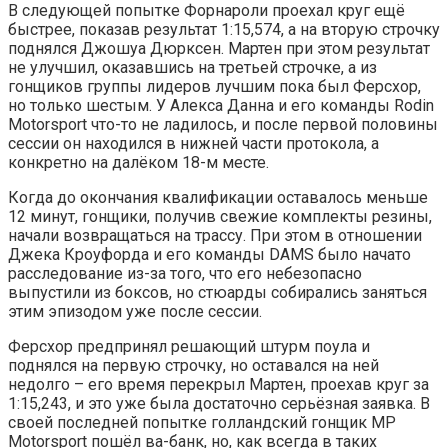
В следующей попытке Форнароли проехал круг ещё
быстрее, показав результат 1:15,574, а на вторую строчку
поднялся Джошуа Дюрксен. Мартен при этом результат
не улучшил, оказавшись на третьей строчке, а из
гонщиков группы лидеров лучшим пока был Ферсхор,
но только шестым. У Алекса Данна и его команды Rodin
Motorsport что-то не ладилось, и после первой половины
сессии он находился в нижней части протокола, а
конкретно на далёком 18-м месте.
Когда до окончания квалификации оставалось меньше
12 минут, гонщики, получив свежие комплекты резины,
начали возвращаться на трассу. При этом в отношении
Джека Кроуфорда и его команды DAMS было начато
расследование из-за того, что его небезопасно
выпустили из боксов, но стюарды собирались заняться
этим эпизодом уже после сессии.
Ферсхор предпринял решающий штурм поула и
поднялся на первую строчку, но оставался на ней
недолго – его время перекрыл Мартен, проехав круг за
1:15,243, и это уже была достаточно серьёзная заявка. В
своей последней попытке голландский гонщик MP
Motorsport пошёл ва-банк, но, как всегда в таких