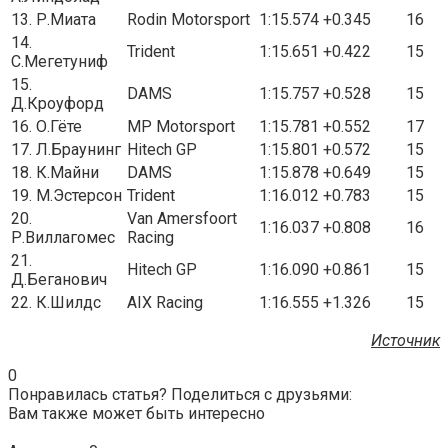
13. Р.Миата
Rodin Motorsport
1:15.574
+0.345
16
14.
Trident
1:15.651
+0.422
15
С.Мегетуниф
15.
DAMS
1:15.757
+0.528
15
Д.Кроуфорд
16. О.Гёте
MP Motorsport
1:15.781
+0.552
17
17. Л.Браунинг
Hitech GP
1:15.801
+0.572
15
18. К.Майни
DAMS
1:15.878
+0.649
15
19. М.Эстерсон
Trident
1:16.012
+0.783
15
20.
Van Amersfoort
1:16.037
+0.808
16
Р.Виллагомес
Racing
21.
Hitech GP
1:16.090
+0.861
15
Д.Беганович
22. К.Шилдс
AIX Racing
1:16.555
+1.326
15
Источник
0
Понравилась статья? Поделиться с друзьями:
Вам также может быть интересно