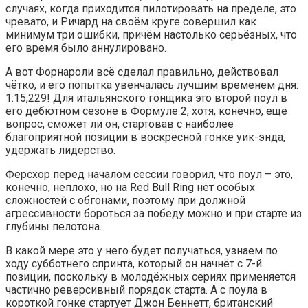
случаях, когда приходится пилотировать на пределе, это
чревато, и Ричард на своём круге совершил как
минимум три ошибки, причём настолько серьёзных, что
его время было аннулировано.
А вот Форнароли всё сделал правильно, действовал
чётко, и его попытка увенчалась лучшим временем дня:
1:15,229! Для итальянского гонщика это второй поул в
его дебютном сезоне в Формуле 2, хотя, конечно, ещё
вопрос, сможет ли он, стартовав с наиболее
благоприятной позиции в воскресной гонке уик-энда,
удержать лидерство.
Ферсхор перед началом сессии говорил, что поул – это,
конечно, неплохо, но на Red Bull Ring нет особых
сложностей с обгонами, поэтому при должной
агрессивности бороться за победу можно и при старте из
глубины пелотона.
В какой мере это у него будет получаться, узнаем по
ходу субботнего спринта, который он начнёт с 7-й
позиции, поскольку в молодёжных сериях применяется
частично реверсивный порядок старта. А с поула в
короткой гонке стартует Джон Беннетт, британский