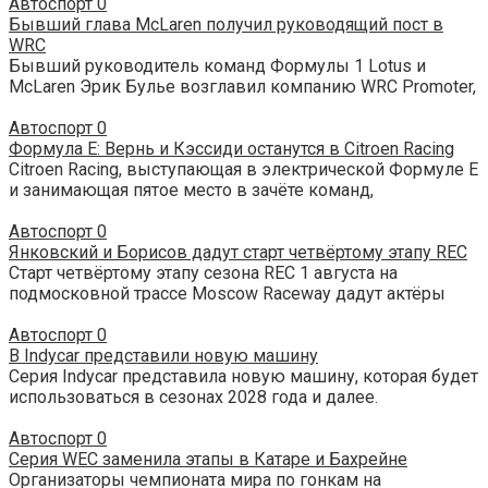
Автоспорт
0
Бывший глава McLaren получил руководящий пост в
WRC
Бывший руководитель команд Формулы 1 Lotus и
McLaren Эрик Булье возглавил компанию WRC Promoter,
Автоспорт
0
Формула Е: Вернь и Кэссиди останутся в Citroen Racing
Citroen Racing, выступающая в электрической Формуле Е
и занимающая пятое место в зачёте команд,
Автоспорт
0
Янковский и Борисов дадут старт четвёртому этапу REC
Старт четвёртому этапу сезона REC 1 августа на
подмосковной трассе Moscow Raceway дадут актёры
Автоспорт
0
В Indycar представили новую машину
Серия Indycar представила новую машину, которая будет
использоваться в сезонах 2028 года и далее.
Автоспорт
0
Серия WEC заменила этапы в Катаре и Бахрейне
Организаторы чемпионата мира по гонкам на