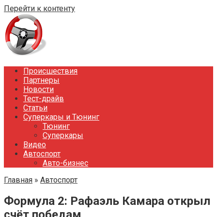
Перейти к контенту
Происшествия
Партнеры
Новости
Тест-драйв
Статьи
Суперкары и Тюнинг
Тюнинг
Суперкары
Видео
Автоспорт
Авто-бизнес
Главная
»
Автоспорт
Формула 2: Рафаэль Камара открыл
счёт победам