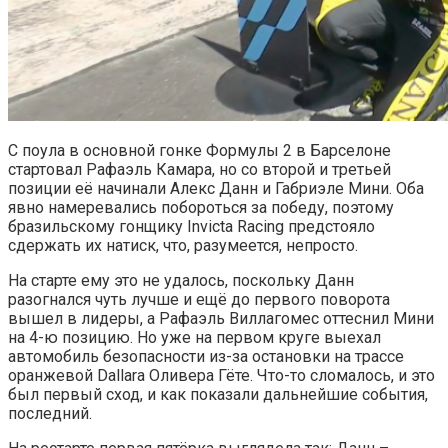
С поула в основной гонке Формулы 2 в Барселоне
стартовал Рафаэль Камара, но со второй и третьей
позиции её начинали Алекс Данн и Габриэле Мини. Оба
явно намеревались побороться за победу, поэтому
бразильскому гонщику Invicta Racing предстояло
сдержать их натиск, что, разумеется, непросто.
На старте ему это не удалось, поскольку Данн
разогнался чуть лучше и ещё до первого поворота
вышел в лидеры, а Рафаэль Виллагомес оттеснил Мини
на 4-ю позицию. Но уже на первом круге выехал
автомобиль безопасности из-за остановки на трассе
оранжевой Dallara Оливера Гёте. Что-то сломалось, и это
был первый сход, и как показали дальнейшие события,
последний.