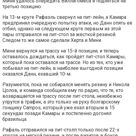
Мини удалось опередить Виллагомеса и подняться на
третью позицию.
На 13-м круге Рафаэль свернул на пит-лейн, а Камара
предпринял очередную попытку атаки, но Данн опять её
отбил, однако на следующем круге первым из этой
пары отправился на пит-стоп за жёсткой резиной.
Следом то же самое сделали Херта и Мини.
Мини вернулся на трассу на 15-й позиции, и теперь
оставалось дождаться, как пройдёт пит-стоп Камары,
который пока оставался на трассе. Но из тех, кто уже
побывал на пит-лейн, в наиболее выгодной позиции
оказался Данн, ехавший 10-м.
Разумеется, пока не собирался менять резину и Никола
Цолов, и команда сообщила ему по радио, что те, кто
возвращается на трассу после пит-стопа, неизбежно
упрутся в трафик, а это только на руку болгарскому
гонщику Campos, который уже ехал вторым в 15
секундах позади Камары и постепенно догонял
бразильца.
Рафаль отправился на пит-столп только после 22-х
кругов на мягкой резине, и после визитов в боксе