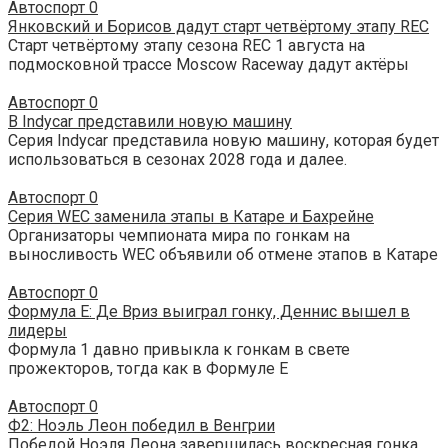
Автоспорт
0
Янковский и Борисов дадут старт четвёртому этапу REC
Старт четвёртому этапу сезона REC 1 августа на
подмосковной трассе Moscow Raceway дадут актёры
Автоспорт
0
В Indycar представили новую машину
Серия Indycar представила новую машину, которая будет
использоваться в сезонах 2028 года и далее.
Автоспорт
0
Серия WEC заменила этапы в Катаре и Бахрейне
Организаторы чемпионата мира по гонкам на
выносливость WEC объявили об отмене этапов в Катаре
Автоспорт
0
Формула E: Де Вриз выиграл гонку, Деннис вышел в
лидеры
Формула 1 давно привыкла к гонкам в свете
прожекторов, тогда как в Формуле E
Автоспорт
0
Ф2: Ноэль Леон победил в Венгрии
Победой Ноэля Леона завершилась воскресная гонка