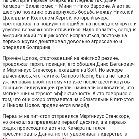
На рестарте первая пятёрка выглядела так: Данн –
Камара – Виллагомес – Мини – Нико Варроне. А вот за
шестую позицию развернулась борьба между Николой
Цоловым и Колтоном Хертой, который вчера
претендовал на подиум, но ошибся на последнем круге и
упустил возможность отличиться. Надо полагать, сегодня
американский гонщик хотел исправиться, поэтому на
первых кругах действовал довольно агрессивно и
опередил болгарина.
Причём Цолов, стартовавший на жёсткой резине,
продолжал терять позиции, его обошли Дино Беганович
и Мартиниус Стенсхорн, ехавшие на Soft. Но вскоре
выяснилось, что тактика Campos Racing была не такой
уж неправильной, потому что уже после шести кругов
гонщики лидирующей группы начинали жаловаться, что
мягкие шины теряют эффективность. А это говорило о
том, что они скоро отправятся на обязательный пит-стоп,
и Никола Цолов продвинется вперёд.
Первым на пит-стоп отправился Мартиниус Стенсхорн,
но он ехал за пределами первой десятки, а в первых
рядах происходило вот что: Камара пытался
прессинговать Данна, но тот удерживал лидерство, а