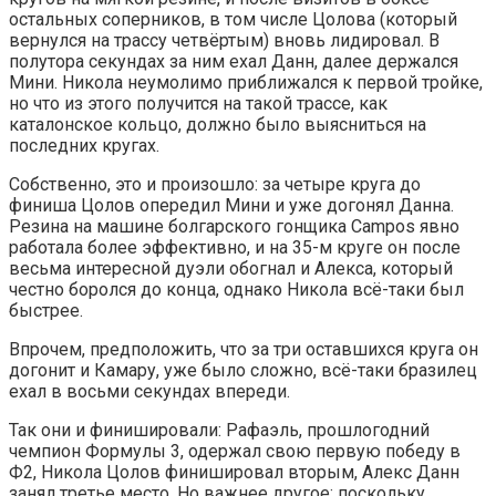
остальных соперников, в том числе Цолова (который
вернулся на трассу четвёртым) вновь лидировал. В
полутора секундах за ним ехал Данн, далее держался
Мини. Никола неумолимо приближался к первой тройке,
но что из этого получится на такой трассе, как
каталонское кольцо, должно было выясниться на
последних кругах.
Собственно, это и произошло: за четыре круга до
финиша Цолов опередил Мини и уже догонял Данна.
Резина на машине болгарского гонщика Campos явно
работала более эффективно, и на 35-м круге он после
весьма интересной дуэли обогнал и Алекса, который
честно боролся до конца, однако Никола всё-таки был
быстрее.
Впрочем, предположить, что за три оставшихся круга он
догонит и Камару, уже было сложно, всё-таки бразилец
ехал в восьми секундах впереди.
Так они и финишировали: Рафаэль, прошлогодний
чемпион Формулы 3, одержал свою первую победу в
Ф2, Никола Цолов финишировал вторым, Алекс Данн
занял третье место. Но важнее другое: поскольку