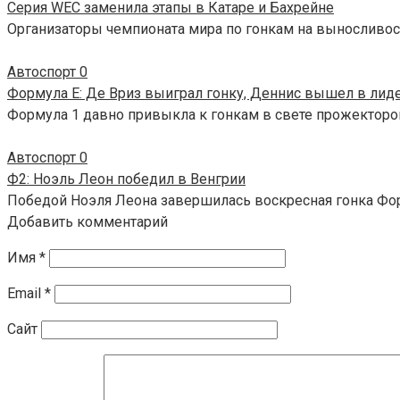
Серия WEC заменила этапы в Катаре и Бахрейне
Организаторы чемпионата мира по гонкам на выносливос
Автоспорт
0
Формула E: Де Вриз выиграл гонку, Деннис вышел в лид
Формула 1 давно привыкла к гонкам в свете прожекторов
Автоспорт
0
Ф2: Ноэль Леон победил в Венгрии
Победой Ноэля Леона завершилась воскресная гонка Фор
Добавить комментарий
Имя
*
Email
*
Сайт