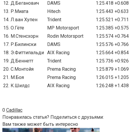
12. Д.Беганович
DAMS
1:25.418
+0.608
13. Р.Миата
Hitech
1:25.443
+0.633
14. Л.ван Хупен
Trident
1:25.521
+0.711
15. О.Гёте
MP Motorsport
1:25.385
+0.575
16. М.Стенсхорн
Rodin Motorsport
1:25.574
+0.764
17. Р.Билински
DAMS
1:25.576
+0.766
18. Э.Фиттипальди
AIX Racing
1:25.664
+0.854
19. Д.Беннетт
Trident
1:25.736
+0.926
20. С.Монтойя
Prema Racing
1:25.879
+1.069
21. М.Боя
Prema Racing
1:26.015
+1.205
22. К.Шилдс
AIX Racing
1:26.248
+1.438
0
Cadillac
Понравилась статья? Поделиться с друзьями:
Вам также может быть интересно