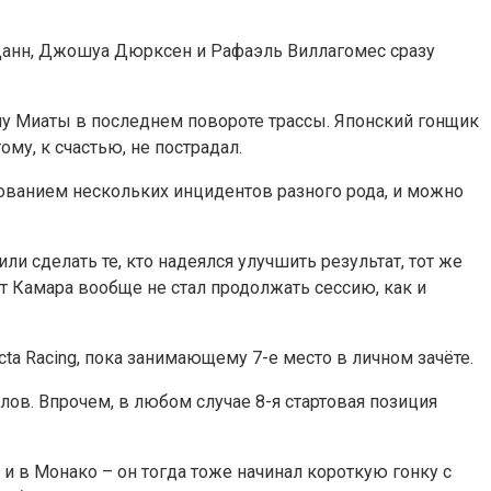
с Данн, Джошуа Дюрксен и Рафаэль Виллагомес сразу
му Миаты в последнем повороте трассы. Японский гонщик
у, к счастью, не пострадал.
ованием нескольких инцидентов разного рода, и можно
и сделать те, кто надеялся улучшить результат, тот же
от Камара вообще не стал продолжать сессию, как и
cta Racing, пока занимающему 7-е место в личном зачёте.
лов. Впрочем, в любом случае 8-я стартовая позиция
 и в Монако – он тогда тоже начинал короткую гонку с