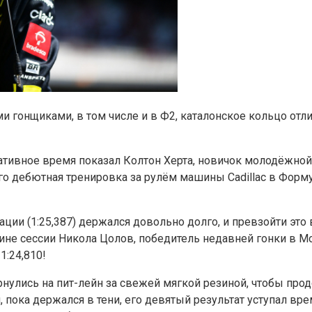
ми гонщиками, в том числе и в Ф2, каталонское кольцо отл
вное время показал Колтон Херта, новичок молодёжной се
 дебютная тренировка за рулём машины Cadillac в Формуле 
ции (1:25,387) держался довольно долго, и превзойти это 
ине сессии Никола Цолов, победитель недавней гонки в Мо
1:24,810!
нулись на пит-лейн за свежей мягкой резиной, чтобы прод
и, пока держался в тени, его девятый результат уступал 