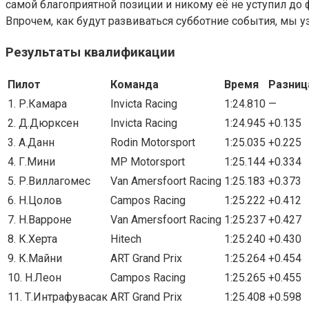
самой благоприятной позиции и никому её не уступил до ф
Впрочем, как будут развиваться субботние события, мы 
Результаты квалификации
Пилот
Команда
Время
Разниц
1. Р.Камара
Invicta Racing
1:24.810
—
2. Д.Дюрксен
Invicta Racing
1:24.945
+0.135
3. А.Данн
Rodin Motorsport
1:25.035
+0.225
4. Г.Мини
MP Motorsport
1:25.144
+0.334
5. Р.Виллагомес
Van Amersfoort Racing
1:25.183
+0.373
6. Н.Цолов
Campos Racing
1:25.222
+0.412
7. Н.Варроне
Van Amersfoort Racing
1:25.237
+0.427
8. К.Херта
Hitech
1:25.240
+0.430
9. К.Майни
ART Grand Prix
1:25.264
+0.454
10. Н.Леон
Campos Racing
1:25.265
+0.455
11. Т.Интрафувасак
ART Grand Prix
1:25.408
+0.598