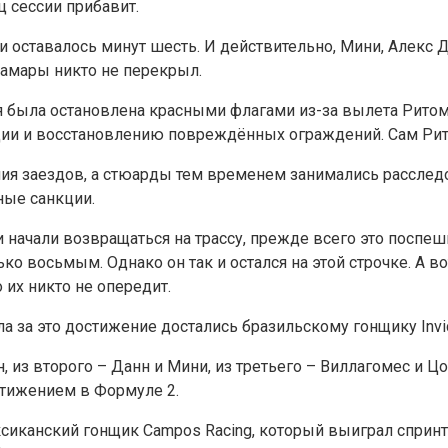
ц сессии прибавит.
ии оставалось минут шесть. И действительно, Мини, Алек
Камары никто не перекрыл.
ия была остановлена красными флагами из-за вылета Рито
ции и восстановлению повреждённых ограждений. Сам Ритом
ия заездов, а стюарды тем временем занимались расслед
ные санкции.
начали возвращаться на трассу, прежде всего это поспешил
ко восьмым. Однако он так и остался на этой строчке. А в
 их никто не опередит.
ла за это достижение достались бразильскому гонщику Invi
 из второго – Данн и Мини, из третьего – Виллагомес и Цо
стижением в Формуле 2.
ксиканский гонщик Campos Racing, который выиграл спринт