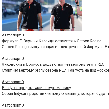
Автоспорт
0
Формула Е: Вернь и Кэссиди останутся в Citroen Racing
Citroen Racing, выступающая в электрической Формуле Е 
Автоспорт
0
Янковский и Борисов дадут старт четвёртому этапу REC
Старт четвёртому этапу сезона REC 1 августа на подмоск
Автоспорт
0
В Indycar представили новую машину
Серия Indycar представила новую машину, которая будет и
Автоспорт
0