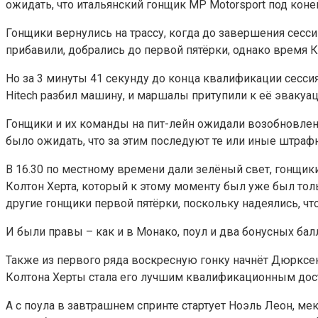
ожидать, что итальянский гонщик MP Motorsport под коне
Гонщики вернулись на трассу, когда до завершения сесс
прибавили, добрались до первой пятёрки, однако время 
Но за 3 минуты 41 секунду до конца квалификации сесс
Hitech разбил машину, и маршалы притупили к её эвакуа
Гонщики и их команды на пит-лейн ожидали возобновлен
было ожидать, что за этим последуют те или иные штраф
В 16.30 по местному времени дали зелёный свет, гонщики 
Колтон Херта, который к этому моменту был уже был толь
другие гонщики первой пятёрки, поскольку надеялись, что
И были правы – как и в Монако, поул и два бонусных бал
Также из первого ряда воскресную гонку начнёт Дюрксен,
Колтона Херты стала его лучшим квалификационным до
А с поула в завтрашнем спринте стартует Ноэль Леон, ме